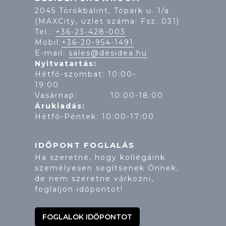
2045 Törökbálint, Tópark u. 1/a
(MAXCity, üzlet száma: Fsz. 031)
Tel.:
+36-23-428-003
Mobil:
+36-20-954-1491
E-mail:
sales@desidea.hu
Nyitvatartás:
Hétfő-szombat: 10:00-
19:
Vasárnap: 10:00-18:00
Árukiadás:
Hétfő-Péntek: 10:00-17:00
IDŐPONT FOGLALÁS
Ha szeretné, hogy kollégáink
személyesen segítsenek Önnek,
de nem szeretne várkozni,
foglaljon időpontot!
FOGLALOK IDŐPONTOT