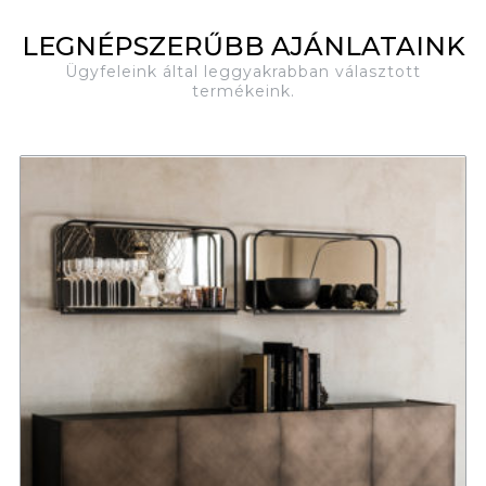
LEGNÉPSZERŰBB AJÁNLATAINK
Ügyfeleink által leggyakrabban választott
termékeink.