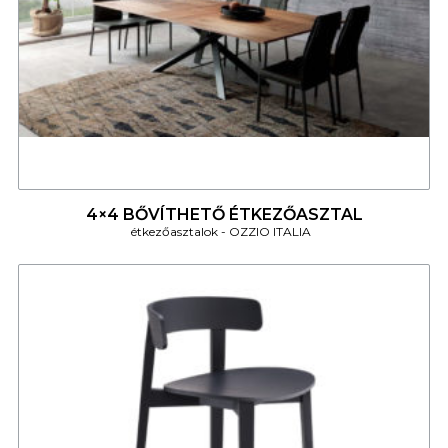
4
4×4 BŐVÍTHETŐ ÉTKEZŐASZTAL
étkezőasztalok
OZZIO ITALIA