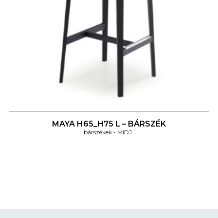
4
MAYA H65_H75 L – BÁRSZÉK
bárszékek
MIDJ