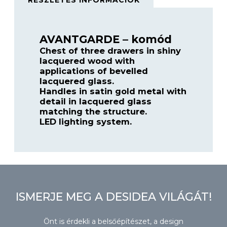
RÉSZLETES INFORMÁCIÓK
AVANTGARDE – komód
Chest of three drawers in shiny
lacquered wood with
applications of bevelled
lacquered glass.
Handles in satin gold metal with
detail in lacquered glass
matching the structure.
LED lighting system.
ISMERJE MEG A DESIDEA VILÁGÁT!
Önt is érdekli a belsőépítészet, a design