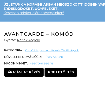
ÜZLETÜNK A KORÁBBIAKBAN MEGSZOKOTT IDŐBEN VÁR
ÉRDEKLŐDŐKET, ÜGYFELEKET.
Keressen minket elérhetőségeinken!
AVANTGARDE – KOMÓD
Gyártó:
Reflex Angelo
KATEGÓRIA:
Komódok, polcok, vitrinek, TV állványok
BŐVEBB INFORMÁCIÓÉRT:
Írjon nekünk!
HÍVJON MINKET:
+36-70-615-9948
ÁRAJÁNLAT KÉRÉS
PDF LETÖLTÉS