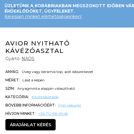
ÜZLETÜNK A KORÁBBIAKBAN MEGSZOKOTT IDŐBEN VÁR
ÉRDEKLŐDŐKET, ÜGYFELEKET.
Keressen minket elérhetőségeinken!
AVIOR NYITHATÓ
KÁVÉZÓASZTAL
Gyártó:
NAOS
ANYAG:
Üveg vagy kerámia top, acél lábszerkezet
MÉRET:
Lásd a képen
SZÍN:
Anyagminta alapján választható
KATEGÓRIA:
Kávézóasztalok
BŐVEBB INFORMÁCIÓÉRT:
Írjon nekünk!
HÍVJON MINKET:
+36-70-615-9948
ÁRAJÁNLAT KÉRÉS