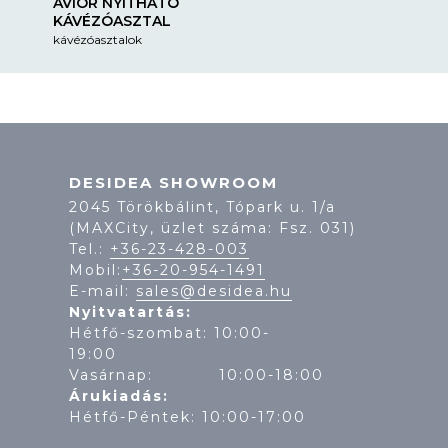
AVIOR NYITHATÓ
KÁVÉZÓASZTAL
kávézóasztalok
DESIDEA SHOWROOM
2045 Törökbálint, Tópark u. 1/a
(MAXCity, üzlet száma: Fsz. 031)
Tel.:
+36-23-428-003
Mobil:
+36-20-954-1491
E-mail:
sales@desidea.hu
Nyitvatartás:
Hétfő-szombat: 10:00-
19:
Vasárnap: 10:00-18:00
Árukiadás:
Hétfő-Péntek: 10:00-17:00