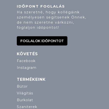
IDŐPONT FOGLALÁS
Ha szeretné, hogy kollégáink
személyesen segítsenek Önnek,
de nem szeretne várkozni,
foglaljon időpontot!
FOGLALOK IDŐPONTOT
KÖVETÉS
Facebook
Instagram
TERMÉKEINK
Bútor
Világítás
Burkolat
Szaniterek