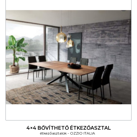
4
4×4 BŐVÍTHETŐ ÉTKEZŐASZTAL
étkezőasztalok
OZZIO ITALIA