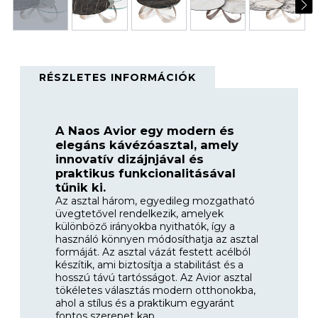
RÉSZLETES INFORMÁCIÓK
A Naos Avior egy modern és
elegáns kávézóasztal, amely
innovatív dizájnjával és
praktikus funkcionalitásával
tűnik ki.
Az asztal három, egyedileg mozgatható
üvegtetővel rendelkezik, amelyek
különböző irányokba nyithatók, így a
használó könnyen módosíthatja az asztal
formáját. Az asztal vázát festett acélból
készítik, ami biztosítja a stabilitást és a
hosszú távú tartósságot. Az Avior asztal
tökéletes választás modern otthonokba,
ahol a stílus és a praktikum egyaránt
fontos szerepet kap.