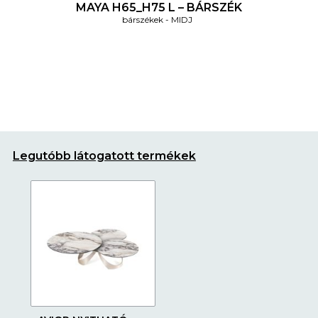
MAYA H65_H75 L – BÁRSZÉK
bárszékek
MIDJ
Legutóbb látogatott termékek