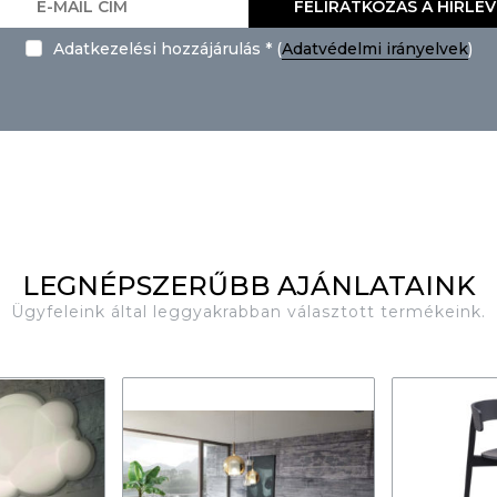
FELIRATKOZÁS A HÍRLE
Adatkezelési hozzájárulás * (
Adatvédelmi irányelvek
)
LEGNÉPSZERŰBB AJÁNLATAINK
Ügyfeleink által leggyakrabban választott termékeink.