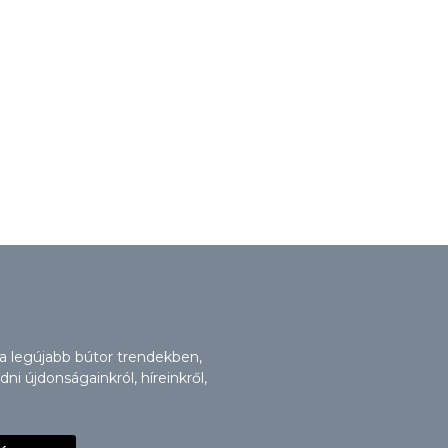
 a legújabb bútor trendekben,
i újdonságainkról, híreinkről,