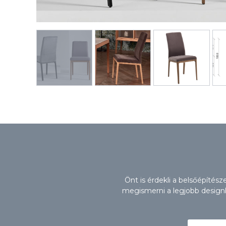
Önt is érdekli a belsőépítés
megismerni a legjobb designbú