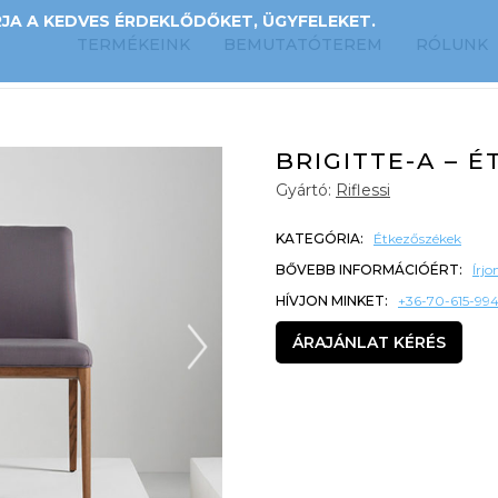
A A KEDVES ÉRDEKLŐDŐKET, ÜGYFELEKET.
TERMÉKEINK
BEMUTATÓTEREM
RÓLUNK
BRIGITTE-A – 
Gyártó:
Riflessi
KATEGÓRIA:
Étkezőszékek
BŐVEBB INFORMÁCIÓÉRT:
Írj
HÍVJON MINKET:
+36-70-615-99
ÁRAJÁNLAT KÉRÉS