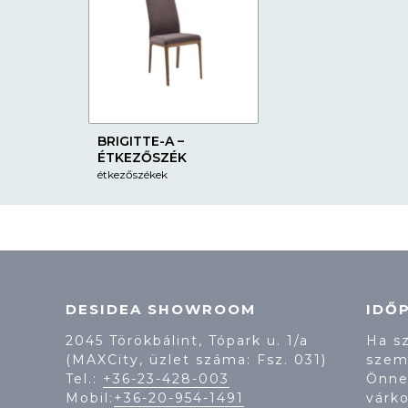
BRIGITTE-A –
ÉTKEZŐSZÉK
étkezőszékek
DESIDEA SHOWROOM
IDŐ
2045 Törökbálint, Tópark u. 1/a
Ha s
(MAXCity, üzlet száma: Fsz. 031)
szem
Tel.:
+36-23-428-003
Önne
Mobil:
+36-20-954-1491
várko