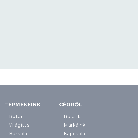
TERMÉKEINK
CÉGRŐL
Bútor
Rólunk
Világítás
Márkáink
Burkolat
Kapcsolat