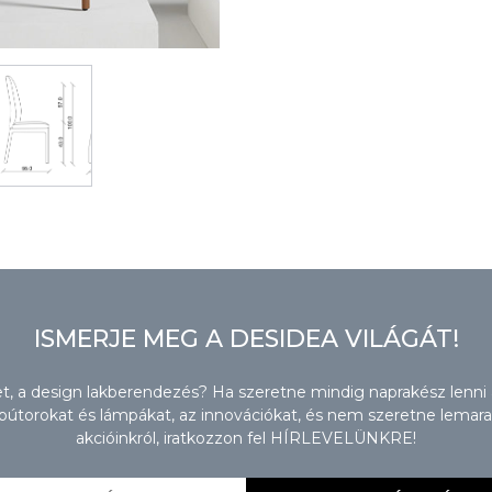
ISMERJE MEG A DESIDEA VILÁGÁT!
zet, a design lakberendezés? Ha szeretne mindig naprakész lenni
torokat és lámpákat, az innovációkat, és nem szeretne lemaradn
akcióinkról, iratkozzon fel HÍRLEVELÜNKRE!