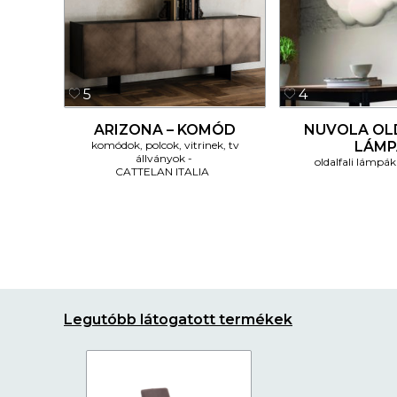
5
4
ARIZONA – KOMÓD
NUVOLA OL
komódok, polcok, vitrinek, tv
LÁMP
állványok
oldalfali lámpák
CATTELAN ITALIA
Legutóbb látogatott termékek