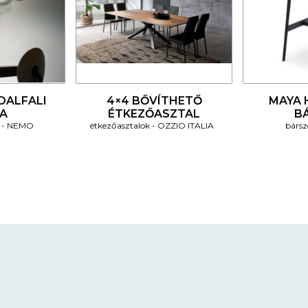
4
4
DALFALI
4×4 BŐVÍTHETŐ
MAYA H
A
ÉTKEZŐASZTAL
B
NEMO
étkezőasztalok
OZZIO ITALIA
bársz