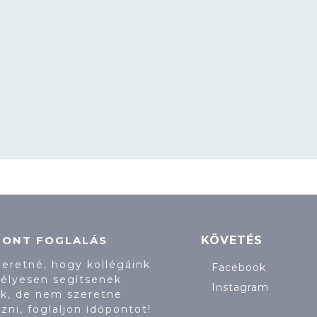
PONT FOGLALÁS
KÖVETÉS
zeretné, hogy kollégáink
Facebook
élyesen segítsenek
Instagram
k, de nem szeretne
zni, foglaljon időpontot!