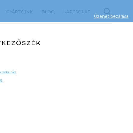
GYÁRTÓINK
BLOG
KAPCSOLAT
Üzenet bezárása
ÉTKEZŐSZÉK
on nekünk!
48