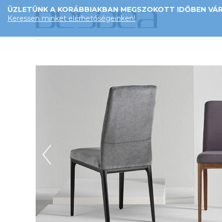
ÜZLETÜNK A KORÁBBIAKBAN MEGSZOKOTT IDŐBEN VÁRJ
Keressen minket elérhetőségeinken!