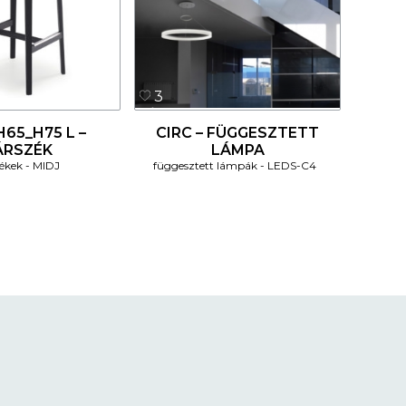
3
65_H75 L –
CIRC – FÜGGESZTETT
ÁRSZÉK
LÁMPA
ékek
MIDJ
függesztett lámpák
LEDS-C4