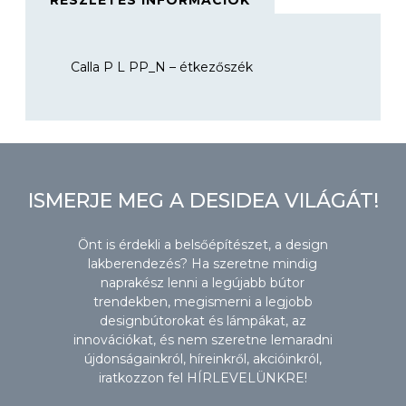
RÉSZLETES INFORMÁCIÓK
Calla P L PP_N – étkezőszék
ISMERJE MEG A DESIDEA VILÁGÁT!
Önt is érdekli a belsőépítészet, a design
lakberendezés? Ha szeretne mindig
naprakész lenni a legújabb bútor
trendekben, megismerni a legjobb
designbútorokat és lámpákat, az
innovációkat, és nem szeretne lemaradni
újdonságainkról, híreinkről, akcióinkról,
iratkozzon fel HÍRLEVELÜNKRE!