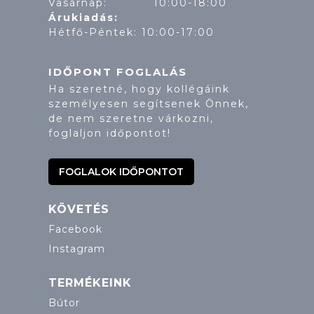
Vasárnap: 10:00-18:00
Árukiadás:
Hétfő-Péntek: 10:00-17:00
IDŐPONT FOGLALÁS
Ha szeretné, hogy kollégáink
személyesen segítsenek Önnek,
de nem szeretne várkozni,
foglaljon időpontot!
FOGLALOK IDŐPONTOT
KÖVETÉS
Facebook
Instagram
TERMÉKEINK
Bútor