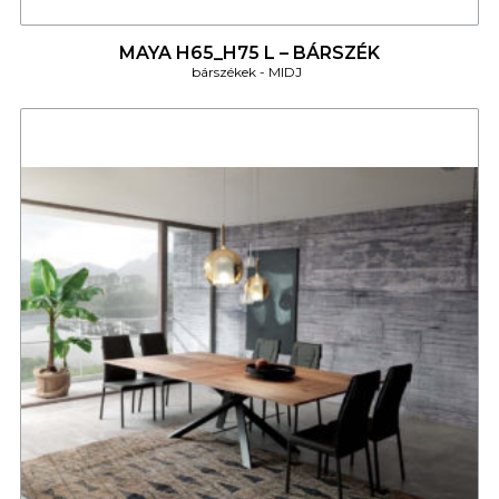
4
MAYA H65_H75 L – BÁRSZÉK
bárszékek
MIDJ