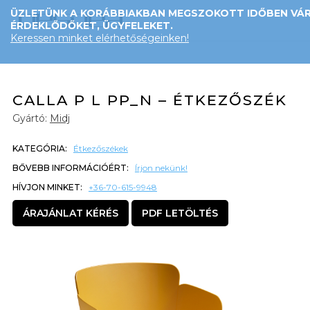
ÜZLETÜNK A KORÁBBIAKBAN MEGSZOKOTT IDŐBEN VÁR
ÉRDEKLŐDŐKET, ÜGYFELEKET.
Keressen minket elérhetőségeinken!
CALLA P L PP_N – ÉTKEZŐSZÉK
Gyártó:
Midj
KATEGÓRIA:
Étkezőszékek
BŐVEBB INFORMÁCIÓÉRT:
Írjon nekünk!
HÍVJON MINKET:
+36-70-615-9948
ÁRAJÁNLAT KÉRÉS
PDF LETÖLTÉS