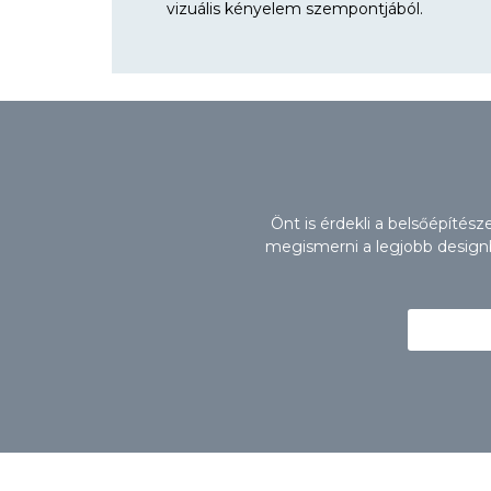
vizuális kényelem szempontjából.
Önt is érdekli a belsőépítés
megismerni a legjobb designbú