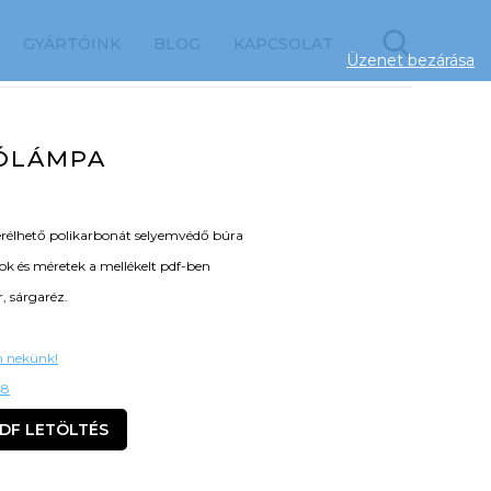
GYÁRTÓINK
BLOG
KAPCSOLAT
Üzenet bezárása
ÓLÁMPA
erélhető polikarbonát selyemvédő búra
tok és méretek a mellékelt pdf-ben
, sárgaréz.
on nekünk!
48
DF LETÖLTÉS