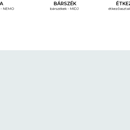
A
BÁRSZÉK
ÉTKE
NEMO
bárszékek
MIDJ
étkezőaszta