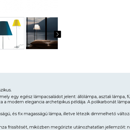
zikus.
mely egy egész lámpacsaládot jelent: állólámpa, asztali lámpa, 
nza a modern elegancia archetipikus példája. A polikarbonát lámp
ágú, és fix magasságú lámpa, illetve létezik dimmelhető változa
a frissítését, miközben megőrizte utánozhatatlan jellemzőit: nag