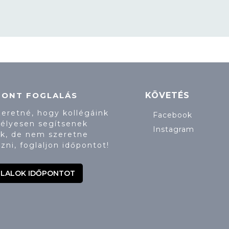
PONT FOGLALÁS
KÖVETÉS
zeretné, hogy kollégáink
Facebook
élyesen segítsenek
Instagram
k, de nem szeretne
zni, foglaljon időpontot!
LALOK IDŐPONTOT
00