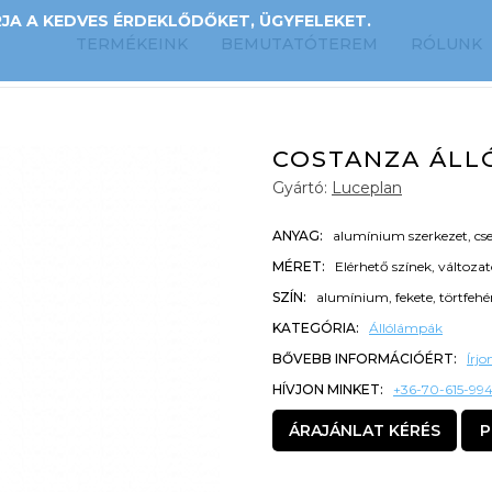
A A KEDVES ÉRDEKLŐDŐKET, ÜGYFELEKET.
TERMÉKEINK
BEMUTATÓTEREM
RÓLUNK
COSTANZA ÁLL
Gyártó:
Luceplan
ANYAG:
alumínium szerkezet, cs
MÉRET:
Elérhető színek, változa
SZÍN:
alumínium, fekete, törtfehér
KATEGÓRIA:
Állólámpák
BŐVEBB INFORMÁCIÓÉRT:
Írj
HÍVJON MINKET:
+36-70-615-99
ÁRAJÁNLAT KÉRÉS
P