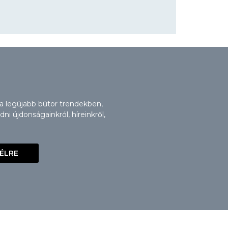
 a legújabb bútor trendekben,
i újdonságainkról, híreinkről,
VÉLRE