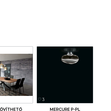
3
BŐVÍTHETŐ
MERCURE P-PL