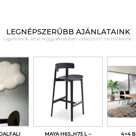
LEGNÉPSZERŰBB AJÁNLATAINK
Ügyfeleink által leggyakrabban választott termékeink.
4
4
DALFALI
MAYA H65_H75 L –
4×4 