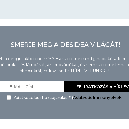
ISMERJE MEG A DESIDEA VILÁGÁT!
zet, a design lakberendezés? Ha szeretne mindig naprakész lenni
torokat és lámpákat, az innovációkat, és nem szeretne lemaradn
akcióinkról, iratkozzon fel HÍRLEVELÜNKRE!
FELIRATKOZÁS A HÍRLE
Adatkezelési hozzájárulás * (
Adatvédelmi irányelvek
)