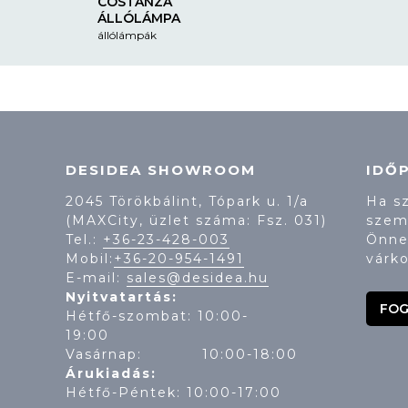
COSTANZA
ÁLLÓLÁMPA
állólámpák
DESIDEA SHOWROOM
IDŐ
2045 Törökbálint, Tópark u. 1/a
Ha s
(MAXCity, üzlet száma: Fsz. 031)
szem
Tel.:
+36-23-428-003
Önne
Mobil:
+36-20-954-1491
várko
E-mail:
sales@desidea.hu
Nyitvatartás:
FOG
Hétfő-szombat: 10:00-
19:
Vasárnap: 10:00-18:00
Árukiadás:
Hétfő-Péntek: 10:00-17:00