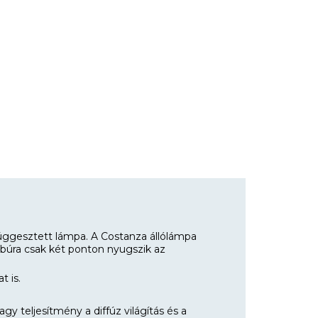
függesztett lámpa. A Costanza állólámpa
abúra csak két ponton nyugszik az
t is.
y teljesítmény a diffúz világítás és a