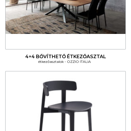
4
4×4 BŐVÍTHETŐ ÉTKEZŐASZTAL
étkezőasztalok
OZZIO ITALIA