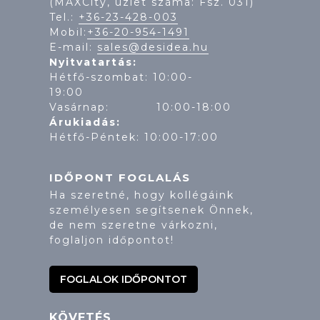
(MAXCity, üzlet száma: Fsz. 031)
Tel.:
+36-23-428-003
Mobil:
+36-20-954-1491
E-mail:
sales@desidea.hu
Nyitvatartás:
Hétfő-szombat: 10:00-
19:
Vasárnap: 10:00-18:00
Árukiadás:
Hétfő-Péntek: 10:00-17:00
IDŐPONT FOGLALÁS
Ha szeretné, hogy kollégáink
személyesen segítsenek Önnek,
de nem szeretne várkozni,
foglaljon időpontot!
FOGLALOK IDŐPONTOT
KÖVETÉS