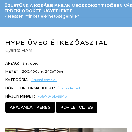
ÜZLETÜNK A KORÁBBIAKBAN MEGSZOKOTT IDŐBEN VÁR
ÉRDEKLŐDŐKET, ÜGYFELEKET.
Keressen minket elérhetőségeinken!
HYPE ÜVEG ÉTKEZŐASZTAL
Gyártó:
FIAM
ANYAG:
fém, üveg
MÉRET:
200x100cm, 240x110cm
KATEGÓRIA:
Étkezőasztalok
BŐVEBB INFORMÁCIÓÉRT:
Írjon nekünk!
HÍVJON MINKET:
+36-70-615-9948
ÁRAJÁNLAT KÉRÉS
PDF LETÖLTÉS