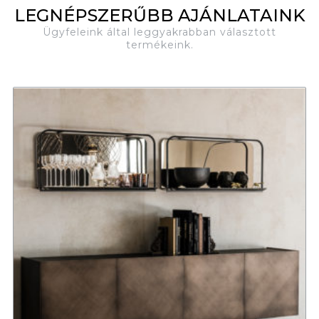
LEGNÉPSZERŰBB AJÁNLATAINK
Ügyfeleink által leggyakrabban választott
termékeink.