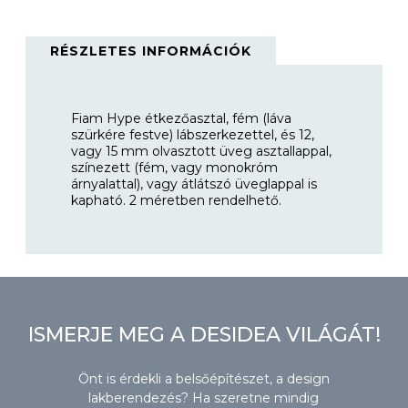
RÉSZLETES INFORMÁCIÓK
Fiam Hype étkezőasztal, fém (láva
szürkére festve) lábszerkezettel, és 12,
vagy 15 mm olvasztott üveg asztallappal,
színezett (fém, vagy monokróm
árnyalattal), vagy átlátszó üveglappal is
kapható. 2 méretben rendelhető.
ISMERJE MEG A DESIDEA VILÁGÁT!
Önt is érdekli a belsőépítészet, a design
lakberendezés? Ha szeretne mindig