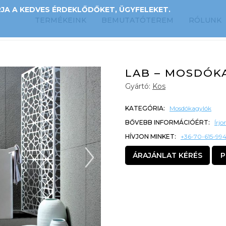
A A KEDVES ÉRDEKLŐDŐKET, ÜGYFELEKET.
TERMÉKEINK
BEMUTATÓTEREM
RÓLUNK
LAB – MOSDÓK
Gyártó:
Kos
KATEGÓRIA:
Mosdókagylók
BŐVEBB INFORMÁCIÓÉRT:
Írj
HÍVJON MINKET:
+36-70-615-99
ÁRAJÁNLAT KÉRÉS
P