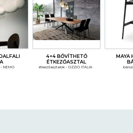
4
4
DALFALI
4×4 BŐVÍTHETŐ
MAYA H
A
ÉTKEZŐASZTAL
B
NEMO
étkezőasztalok
OZZIO ITALIA
bársz