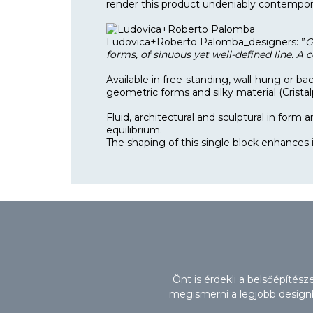
render this product undeniably contemporar
Ludovica+Roberto Palomba_designers: ”
G
forms, of sinuous yet well-defined line. A
Available in free-standing, wall-hung or back
geometric forms and silky material (Crista
Fluid, architectural and sculptural in form
equilibrium.
The shaping of this single block enhances i
Önt is érdekli a belsőépítés
megismerni a legjobb designbú