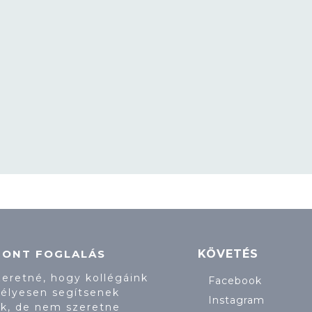
PONT FOGLALÁS
KÖVETÉS
zeretné, hogy kollégáink
Facebook
élyesen segítsenek
Instagram
k, de nem szeretne