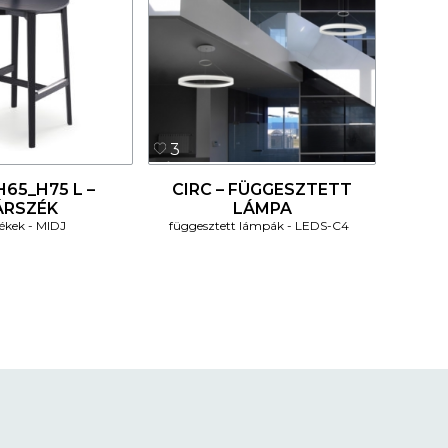
3
65_H75 L –
CIRC – FÜGGESZTETT
ÁRSZÉK
LÁMPA
ékek
MIDJ
függesztett lámpák
LEDS-C4