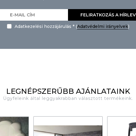
FELIRATKOZÁS A HÍRLE
Adatkezelési hozzájárulás * (
Adatvédelmi irányelvek
)
LEGNÉPSZERŰBB AJÁNLATAINK
Ügyfeleink által leggyakrabban választott termékeink.