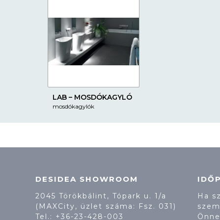
LAB – MOSDÓKAGYLÓ
mosdókagylók
DESIDEA SHOWROOM
IDŐ
2045 Törökbálint, Tópark u. 1/a
Ha s
(MAXCity, üzlet száma: Fsz. 031)
szem
Tel.:
+36-23-428-003
Önne