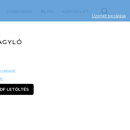
GYÁRTÓINK
BLOG
KAPCSOLAT
Üzenet bezárása
AGYLÓ
on nekünk!
48
DF LETÖLTÉS