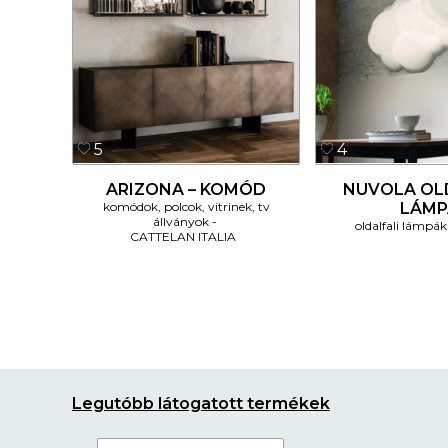
5
4
ARIZONA – KOMÓD
NUVOLA OL
komódok, polcok, vitrinek, tv
LÁMP
állványok
oldalfali lámpák
CATTELAN ITALIA
Legutóbb látogatott termékek