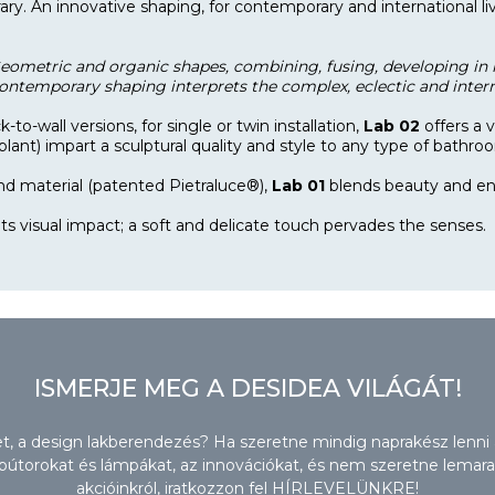
y. An innovative shaping, for contemporary and international liv
eometric and organic shapes, combining, fusing, developing in
 contemporary shaping interprets the complex, eclectic and inter
-to-wall versions, for single or twin installation,
Lab 02
offers a 
lplant) impart a sculptural quality and style to any type of bath
 and material (patented Pietraluce®),
Lab 01
blends beauty and ene
ts visual impact; a soft and delicate touch pervades the senses.
ISMERJE MEG A DESIDEA VILÁGÁT!
zet, a design lakberendezés? Ha szeretne mindig naprakész lenni
torokat és lámpákat, az innovációkat, és nem szeretne lemaradn
akcióinkról, iratkozzon fel HÍRLEVELÜNKRE!