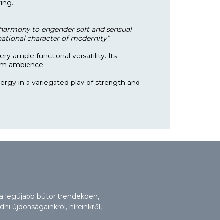
ing.
 harmony to engender soft and sensual
national character of modernity”.
very ample functional versatility. Its
room ambience.
rgy in a variegated play of strength and
 a legújabb bútor trendekben,
i újdonságainkról, híreinkről,