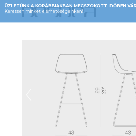
ÜZLETÜNK A KORÁBBIAKBAN MEGSZOKOTT IDŐBEN VÁRJ
Keressen minket elérhetőségeinken!