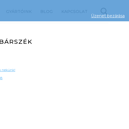
GYÁRTÓINK
BLOG
KAPCSOLAT
Üzenet bezárása
 BÁRSZÉK
on nekünk!
48