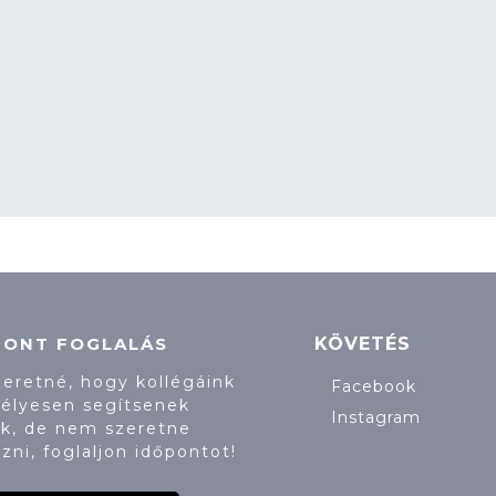
PONT FOGLALÁS
KÖVETÉS
zeretné, hogy kollégáink
Facebook
élyesen segítsenek
Instagram
k, de nem szeretne
zni, foglaljon időpontot!