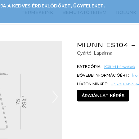
A A KEDVES ÉRDEKLŐDŐKET, ÜGYFELEKET.
TERMÉKEINK
BEMUTATÓTEREM
RÓLUNK
MIUNN ES104 –
Gyártó:
Lapalma
KATEGÓRIA:
Kültéri bárszékek
BŐVEBB INFORMÁCIÓÉRT:
Írj
HÍVJON MINKET:
+36-70-615-99
ÁRAJÁNLAT KÉRÉS