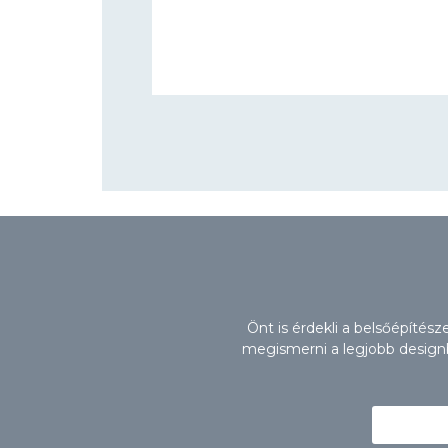
Önt is érdekli a belsőépítés
megismerni a legjobb designbú