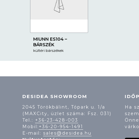
MIUNN ES104 –
BÁRSZÉK
kültéri bárszékek
DESIDEA SHOWROOM
IDŐ
2045 Törökbálint, Tópark u. 1/a
Ha s
(MAXCity, üzlet száma: Fsz. 031)
szem
Tel.:
+36-23-428-003
Önne
Mobil:
+36-20-954-1491
várko
E-mail:
sales@desidea.hu