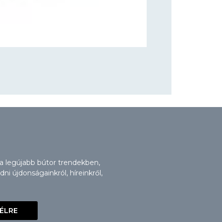
 a legújabb bútor trendekben,
i újdonságainkról, híreinkről,
VÉLRE