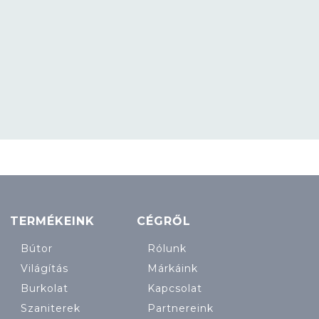
TERMÉKEINK
CÉGRŐL
Bútor
Rólunk
Világítás
Márkáink
Burkolat
Kapcsolat
Szaniterek
Partnereink