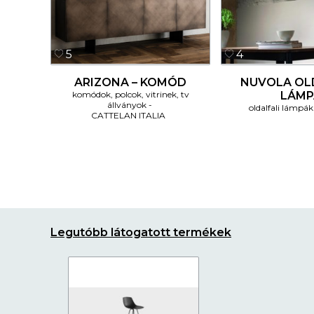
5
4
ARIZONA – KOMÓD
NUVOLA OL
komódok, polcok, vitrinek, tv
LÁMP
állványok
oldalfali lámpák
CATTELAN ITALIA
Legutóbb látogatott termékek