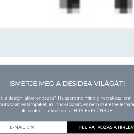
ISMERJE MEG A DESIDEA VILÁGÁT!
zet, a design lakberendezés? Ha szeretne mindig naprakész lenni
torokat és lámpákat, az innovációkat, és nem szeretne lemaradn
akcióinkról, iratkozzon fel HÍRLEVELÜNKRE!
FELIRATKOZÁS A HÍRLE