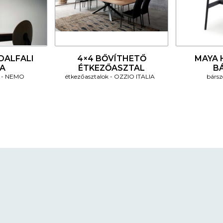
4
4
DALFALI
4×4 BŐVÍTHETŐ
MAYA H
A
ÉTKEZŐASZTAL
B
NEMO
étkezőasztalok
OZZIO ITALIA
bársz