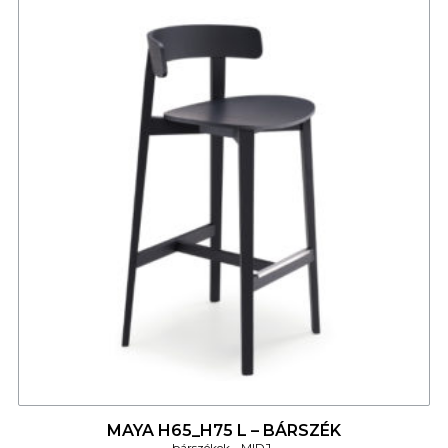
4
MAYA H65_H75 L – BÁRSZÉK
bárszékek
MIDJ