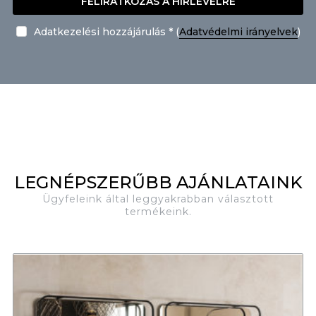
FELIRATKOZÁS A HÍRLEVÉLRE
Adatkezelési hozzájárulás * (
Adatvédelmi irányelvek
)
LEGNÉPSZERŰBB AJÁNLATAINK
Ügyfeleink által leggyakrabban választott
termékeink.