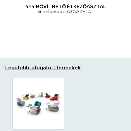
4×4 BŐVÍTHETŐ ÉTKEZŐASZTAL
étkezőasztalok
OZZIO ITALIA
Legutóbb látogatott termékek