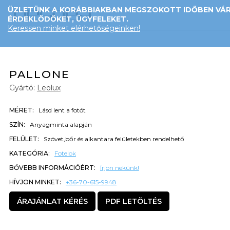
ÜZLETÜNK A KORÁBBIAKBAN MEGSZOKOTT IDŐBEN VÁR
ÉRDEKLŐDŐKET, ÜGYFELEKET.
Keressen minket elérhetőségeinken!
PALLONE
Gyártó:
Leolux
MÉRET:
Lásd lent a fotót
SZÍN:
Anyagminta alapján
FELÜLET:
Szövet,bőr és alkantara felületekben rendelhető
KATEGÓRIA:
Fotelok
BŐVEBB INFORMÁCIÓÉRT:
Írjon nekünk!
HÍVJON MINKET:
+36-70-615-9948
ÁRAJÁNLAT KÉRÉS
PDF LETÖLTÉS