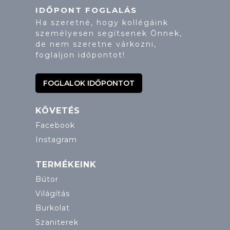
IDŐPONT FOGLALÁS
Ha szeretné, hogy kollégáink
személyesen segítsenek Önnek,
de nem szeretne várkozni,
foglaljon időpontot!
FOGLALOK IDŐPONTOT
KÖVETÉS
Facebook
Instagram
TERMÉKEINK
Bútor
Világítás
Burkolat
Szaniterek