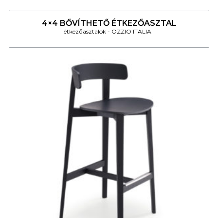
4
4×4 BŐVÍTHETŐ ÉTKEZŐASZTAL
étkezőasztalok
OZZIO ITALIA