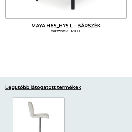
4
MAYA H65_H75 L – BÁRSZÉK
bárszékek
MIDJ
Legutóbb látogatott termékek