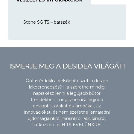
RÉSZLETES INFORMÁCIÓK
Stone SG TS – bárszék
ISMERJE MEG A DESIDEA VILÁGÁT!
Önt is érdekli a belsőépítészet, a design
lakberendezés? Ha szeretne mindig
naprakész lenni a legújabb bútor
trendekben, megismerni a legjobb
designbútorokat és lámpákat, az
innovációkat, és nem szeretne lemaradni
újdonságainkról, híreinkről, akcióinkról,
iratkozzon fel HÍRLEVELÜNKRE!