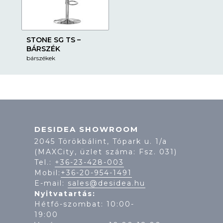
STONE SG TS –
BÁRSZÉK
bárszékek
DESIDEA SHOWROOM
2045 Törökbálint, Tópark u. 1/a
(MAXCity, üzlet száma: Fsz. 031)
Tel.:
+36-23-428-003
Mobil:
+36-20-954-1491
E-mail:
sales@desidea.hu
Nyitvatartás:
Hétfő-szombat: 10:00-
19: