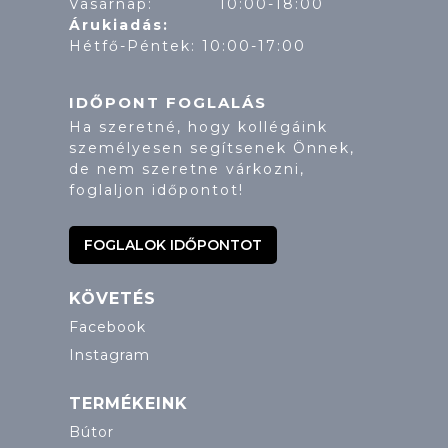
Vasárnap: 10:00-18:00
Árukiadás:
Hétfő-Péntek: 10:00-17:00
IDŐPONT FOGLALÁS
Ha szeretné, hogy kollégáink
személyesen segítsenek Önnek,
de nem szeretne várkozni,
foglaljon időpontot!
FOGLALOK IDŐPONTOT
KÖVETÉS
Facebook
Instagram
TERMÉKEINK
Bútor