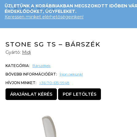
ÜZLETÜNK A KORÁBBIAKBAN MEGSZOKOTT IDŐBEN VÁR
ÉRDEKLŐDŐKET, ÜGYFELEKET.
Keressen minket elérhetőségeinken!
STONE SG TS – BÁRSZÉK
Gyártó:
Midj
KATEGÓRIA:
Bárszékek
BŐVEBB INFORMÁCIÓÉRT:
Írjon nekünk!
HÍVJON MINKET:
+36-70-615-9948
ÁRAJÁNLAT KÉRÉS
PDF LETÖLTÉS