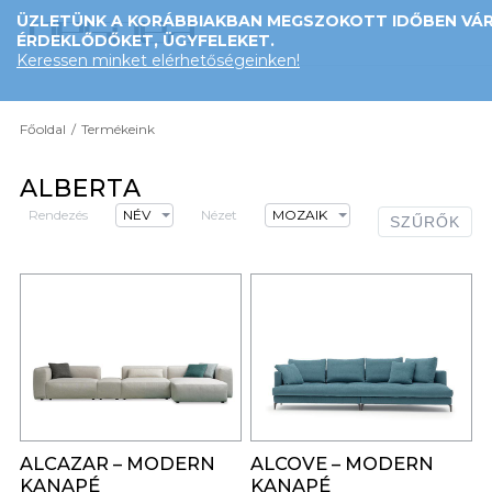
ÜZLETÜNK A KORÁBBIAKBAN MEGSZOKOTT IDŐBEN VÁR
ÉRDEKLŐDŐKET, ÜGYFELEKET.
Keressen minket elérhetőségeinken!
Főoldal
/
Termékeink
ALBERTA
Rendezés
NÉV
Nézet
MOZAIK
SZŰRŐK
0
0
ALCAZAR – MODERN
ALCOVE – MODERN
KANAPÉ
KANAPÉ