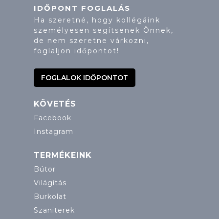
IDŐPONT FOGLALÁS
Ha szeretné, hogy kollégáink
személyesen segítsenek Önnek,
de nem szeretne várkozni,
foglaljon időpontot!
FOGLALOK IDŐPONTOT
KÖVETÉS
Facebook
Instagram
TERMÉKEINK
Bútor
Világítás
Burkolat
Szaniterek