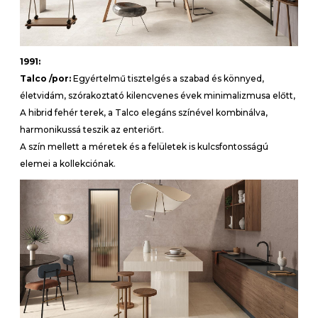
1991:
Talco /por:
Egyértelmű tisztelgés a szabad és könnyed,
életvidám, szórakoztató kilencvenes évek minimalizmusa előtt,
A hibrid fehér terek, a Talco elegáns színével kombinálva,
harmonikussá teszik az enteriőrt.
A szín mellett a méretek és a felületek is kulcsfontosságú
elemei a kollekciónak.