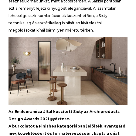
érezhetjük magunkat, mint a többi térben. A Sabbia pontosan
ezt a reményt fejezi ki nyugodt eleganciával. A számtalan
lehetséges színkombinációnak köszönhetően, a Sixty
technikailag és esztétikailag is hibátlan kivitelezési
megoldásokat kínál bármilyen méretű térben.
Az Emilceramica által készített Sixty az Archiproducts
Design Awards 2021 győztese.
A burkolatot a Finishes kategóriában jelölték, avantgárd
megközelítéséért és formatervezéséért kapta a díjat.