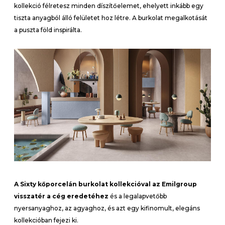
kollekció félretesz minden díszítőelemet, ehelyett inkább egy
tiszta anyagból álló felületet hoz létre. A burkolat megalkotását
a puszta föld inspirálta.
A Sixty kőporcelán burkolat kollekcióval az Emilgroup
visszatér a cég eredetéhez
és a legalapvetőbb
nyersanyaghoz, az agyaghoz, és azt egy kifinomult, elegáns
kollekcióban fejezi ki.