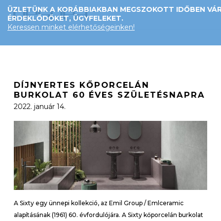
ÜZLETÜNK A KORÁBBIAKBAN MEGSZOKOTT IDŐBEN VÁR
ÉRDEKLŐDŐKET, ÜGYFELEKET.
Keressen minket elérhetőségeinken!
DÍJNYERTES KŐPORCELÁN
BURKOLAT 60 ÉVES SZÜLETÉSNAPRA
2022. január 14.
A Sixty egy ünnepi kollekció, az Emil Group / Emlceramic
alapításának (1961) 60. évfordulójára. A Sixty kőporcelán burkolat