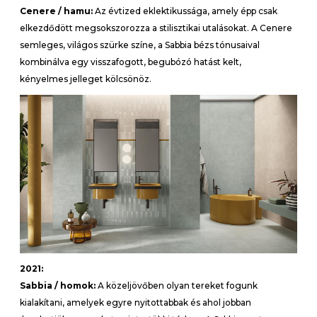
Cenere / hamu:
Az évtized eklektikussága, amely épp csak
elkezdődött megsokszorozza a stilisztikai utalásokat. A Cenere
semleges, világos szürke színe, a Sabbia bézs tónusaival
kombinálva egy visszafogott, begubózó hatást kelt,
kényelmes jelleget kölcsönöz.
2021:
Sabbia / homok:
A közeljövőben olyan tereket fogunk
kialakítani, amelyek egyre nyitottabbak és ahol jobban