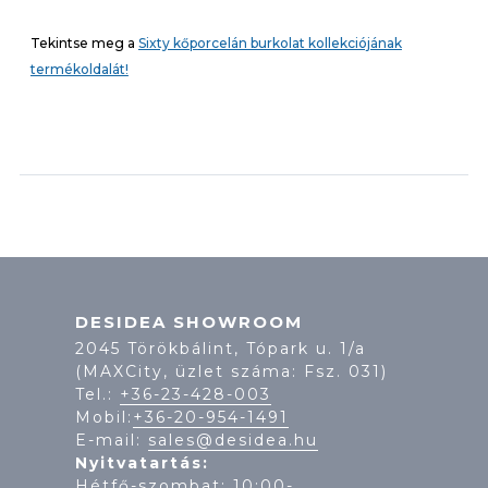
Tekintse meg a
Sixty kőporcelán burkolat kollekciójának
termékoldalát!
DESIDEA SHOWROOM
2045 Törökbálint, Tópark u. 1/a
(MAXCity, üzlet száma: Fsz. 031)
Tel.:
+36-23-428-003
Mobil:
+36-20-954-1491
E-mail:
sales@desidea.hu
Nyitvatartás:
Hétfő-szombat: 10:00-