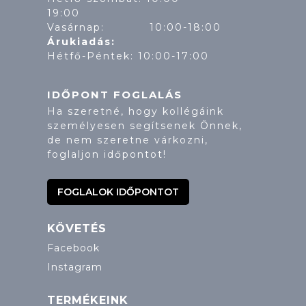
19:
Vasárnap: 10:00-18:00
Árukiadás:
Hétfő-Péntek: 10:00-17:00
IDŐPONT FOGLALÁS
Ha szeretné, hogy kollégáink
személyesen segítsenek Önnek,
de nem szeretne várkozni,
foglaljon időpontot!
FOGLALOK IDŐPONTOT
KÖVETÉS
Facebook
Instagram
TERMÉKEINK