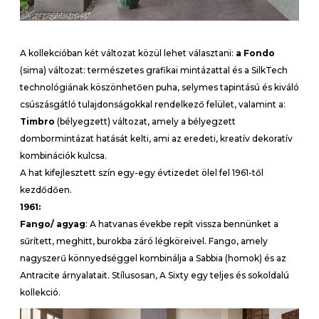
A kollekcióban két változat közül lehet választani:
a Fondo
(sima) változat: természetes grafikai mintázattal és a SilkTech
technológiának köszönhetően puha, selymes tapintású és kiváló
csúszásgátló tulajdonságokkal rendelkező felület, valamint a:
Timbro
(bélyegzett) változat, amely a bélyegzett
dombormintázat hatását kelti, ami az eredeti, kreatív dekoratív
kombinációk kulcsa.
A hat kifejlesztett szín egy-egy évtizedet ölel fel 1961-től
kezdődően.
1961:
Fango/ agyag
: A hatvanas évekbe repít vissza bennünket a
sűrített, meghitt, burokba záró légköreivel. Fango, amely
nagyszerű könnyedséggel kombinálja a Sabbia (homok) és az
Antracite árnyalatait. Stílusosan, A Sixty egy teljes és sokoldalú
kollekció.