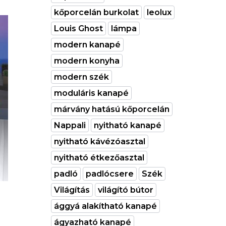
kőporcelán burkolat
leolux
Louis Ghost
lámpa
modern kanapé
modern konyha
modern szék
moduláris kanapé
márvány hatású kőporcelán
Nappali
nyitható kanapé
nyitható kávézóasztal
nyitható étkezőasztal
padló
padlócsere
Szék
Világítás
világító bútor
ággyá alakítható kanapé
ágyazható kanapé