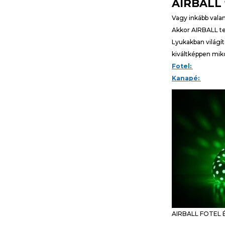
AIRBALL 
Vagy inkább vala
Akkor AIRBALL te
Lyukakban világí
kiváltképpen mik
Fotel:
Kanapé:
AIRBALL FOTEL 