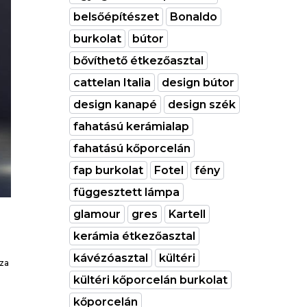
belsőépítészet
Bonaldo
burkolat
bútor
bővíthető étkezőasztal
cattelan Italia
design bútor
design kanapé
design szék
fahatású kerámialap
fahatású kőporcelán
fap burkolat
Fotel
fény
függesztett lámpa
glamour
gres
Kartell
kerámia étkezőasztal
kávézóasztal
kültéri
zza
kültéri kőporcelán burkolat
a
kőporcelán