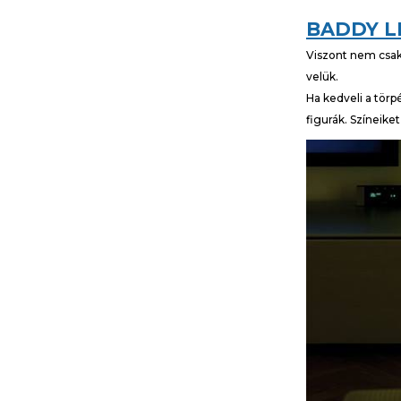
BADDY L
Viszont nem csak 
velük.
Ha kedveli a törp
figurák. Színeike