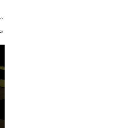
et
tó