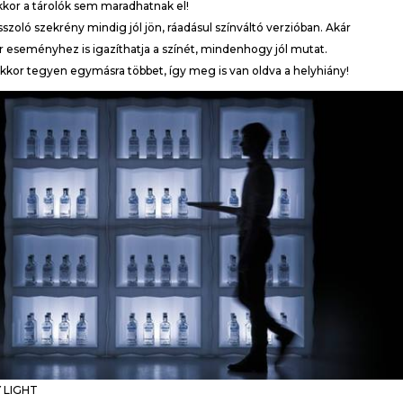
kkor a tárolók sem maradhatnak el!
sszoló szekrény mindig jól jön, ráadásul színváltó verzióban. Akár
r eseményhez is igazíthatja a színét, mindenhogy jól mutat.
kor tegyen egymásra többet, így meg is van oldva a helyhiány!
 LIGHT