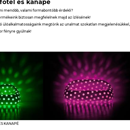
fotel és kanapé
mi menőbb, valami formabontóbb érdekli?
rmékeink biztosan megfelelnek majd az ízlésének!
tó ülőalkalmatosságaink megtörik az unalmat szokatlan megjelenésükkel,
or fényre gyúlnak!
ÉS KANAPÉ