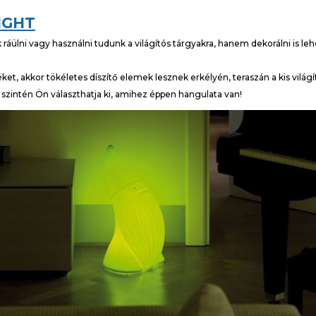
IGHT
ráülni vagy használni tudunk a világítós tárgyakra, hanem dekorálni is leh
éket, akkor tökéletes díszítő elemek lesznek erkélyén, teraszán a kis világí
t szintén Ön választhatja ki, amihez éppen hangulata van!