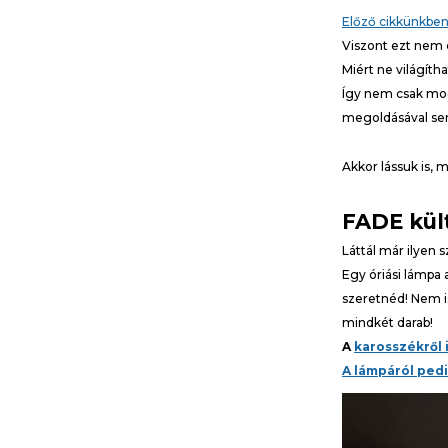
Előző cikkünkbe
Viszont ezt nem c
Miért ne világíth
Így nem csak mod
megoldásával sem 
Akkor lássuk is, 
FADE kült
Láttál már ilyen
Egy óriási lámpa
szeretnéd! Nem i
mindkét darab!
A
karosszékről 
A lámpáról pedi