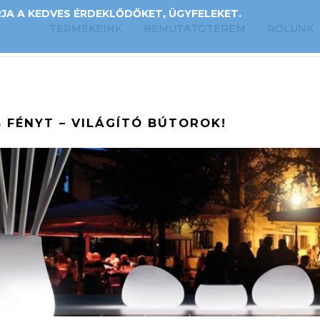
A A KEDVES ÉRDEKLŐDŐKET, ÜGYFELEKET.
TERMÉKEINK
BEMUTATÓTEREM
RÓLUNK
 FÉNYT – VILÁGÍTÓ BÚTOROK!