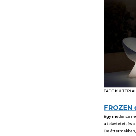
FADE KÜLTÉRI 
FROZEN d
Egy medence mell
a tekintetet, és 
De éttermekben, 