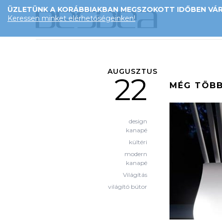
ÜZLETÜNK A KORÁBBIAKBAN MEGSZOKOTT IDŐBEN VÁRJ
Keressen minket elérhetőségeinken!
AUGUSZTUS
22
MÉG TÖBB
design
kanapé
kültéri
modern
kanapé
Világítás
világító bútor