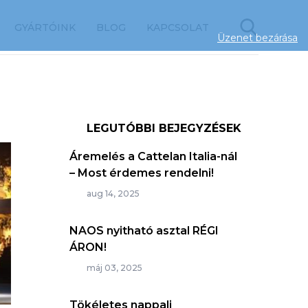
GYÁRTÓINK
BLOG
KAPCSOLAT
Üzenet bezárása
LEGUTÓBBI BEJEGYZÉSEK
Áremelés a Cattelan Italia-nál
– Most érdemes rendelni!
aug 14, 2025
NAOS nyitható asztal RÉGI
ÁRON!
máj 03, 2025
Tökéletes nappali