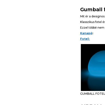
Gumball 
Mit ér a designos
Klasszikus fotel 
Ezzel többé nem 
Kanapé
:
Fotel:
GUMBALL FOTEL