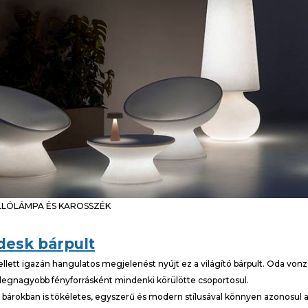
ÁLLÓLÁMPA ÉS KAROSSZÉK
esk bárpult
ett igazán hangulatos megjelenést nyújt ez a világító bárpult. Oda von
a legnagyobb fényforrásként mindenki körülötte csoportosul.
bárokban is tökéletes, egyszerű és modern stílusával könnyen azonosul 