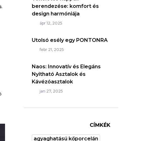
berendezése: komfort és
á.
design harmóniája
ápr 12, 2025
Utolsó esély egy PONTONRA
febr 21, 2025
Naos: Innovatív és Elegáns
Nyitható Asztalok és
Kávézóasztalok
jan 27, 2025
ó
CÍMKÉK
agyaghatású kőporcelán