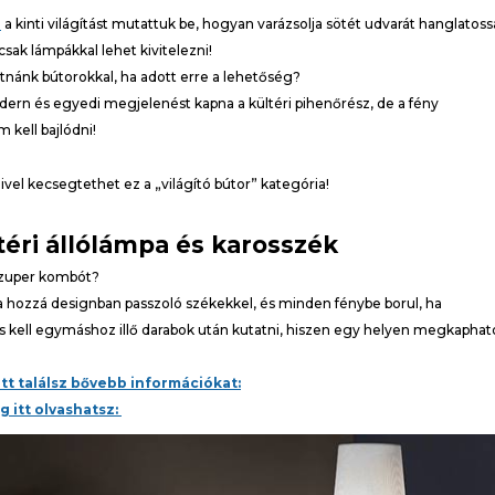
n
a kinti világítást mutattuk be, hogyan varázsolja sötét udvarát hanglatoss
sak lámpákkal lehet kivitelezni!
atnánk bútorokkal, ha adott erre a lehetőség?
ern és egyedi megjelenést kapna a kültéri pihenőrész, de a fény
kell bajlódni!
mivel kecsegtethet ez a „világító bútor” kategória!
éri állólámpa és karosszék
 szuper kombót?
 a hozzá designban passzoló székekkel, és minden fénybe borul, ha
s kell egymáshoz illő darabok után kutatni, hiszen egy helyen megkaphat
itt találsz bővebb információkat:
g itt olvashatsz: