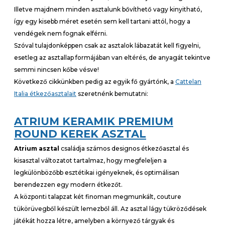
Illetve majdnem minden asztalunk bővíthető vagy kinyitható,
így egy kisebb méret esetén sem kell tartani attól, hogy a
vendégek nem fognak elférni.
Szóval tulajdonképpen csak az asztalok lábazatát kell figyelni,
esetleg az asztallap formájában van eltérés, de anyagát tekintve
semmi nincsen kőbe vésve!
Következő cikkünkben pedig az egyik fő gyártónk, a
Cattelan
Italia étkezőasztalait
szeretnénk bemutatni:
ATRIUM KERAMIK PREMIUM
ROUND KEREK ASZTAL
Atrium asztal
családja számos designos étkezőasztal és
kisasztal változatot tartalmaz, hogy megfeleljen a
legkülönbözőbb esztétikai igényeknek, és optimálisan
berendezzen egy modern étkezőt.
A központi talapzat két finoman megmunkált, couture
tükörüvegből készült lemezből áll. Az asztal lágy tükröződések
játékát hozza létre, amelyben a környező tárgyak és