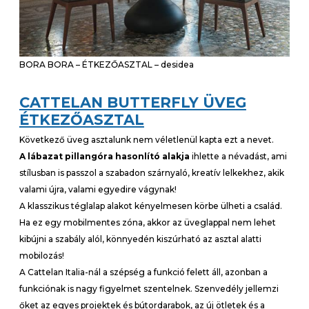
BORA BORA – ÉTKEZŐASZTAL – desidea
CATTELAN BUTTERFLY ÜVEG
ÉTKEZŐASZTAL
Következő üveg asztalunk nem véletlenül kapta ezt a nevet.
A lábazat pillangóra hasonlító alakja
ihlette a névadást, ami
stílusban is passzol a szabadon szárnyaló, kreatív lelkekhez, akik
valami újra, valami egyedire vágynak!
A klasszikus téglalap alakot kényelmesen körbe ülheti a család.
Ha ez egy mobilmentes zóna, akkor az üveglappal nem lehet
kibújni a szabály alól, könnyedén kiszúrható az asztal alatti
mobilozás!
A Cattelan Italia-nál a szépség a funkció felett áll, azonban a
funkciónak is nagy figyelmet szentelnek. Szenvedély jellemzi
őket az egyes projektek és bútordarabok, az új ötletek és a