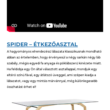
SPIDER – ÉTKEZŐASZTAL
A hagyományos elrendezésű lábazata klasszikusnak mondható
abban az értelemben, hogy érvényesül a négy sarkán négy láb
szabály, mégis egyedi fa anyaga és póklábszerű kinézete miatt.
Ha feldobja egy Ön által választott asztallappal, mondjuk egy
eltérő színű fával, egy átlátszó üveggel, ami szépen kiadja a
lábazatot, vagy egy mintás márvánnyal, még különlegesebb
összhatást érhet el!