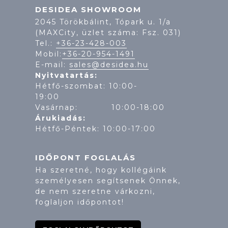
DESIDEA SHOWROOM
2045 Törökbálint, Tópark u. 1/a
(MAXCity, üzlet száma: Fsz. 031)
Tel.:
+36-23-428-003
Mobil:
+36-20-954-1491
E-mail:
sales@desidea.hu
Nyitvatartás:
Hétfő-szombat: 10:00-
19:
Vasárnap: 10:00-18:00
Árukiadás:
Hétfő-Péntek: 10:00-17:00
IDŐPONT FOGLALÁS
Ha szeretné, hogy kollégáink
személyesen segítsenek Önnek,
de nem szeretne várkozni,
foglaljon időpontot!