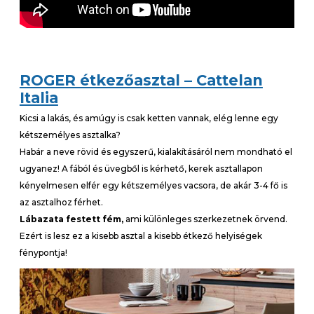
ROGER étkezőasztal – Cattelan
Italia
Kicsi a lakás, és amúgy is csak ketten vannak, elég lenne egy
kétszemélyes asztalka?
Habár a neve rövid és egyszerű, kialakításáról nem mondható el
ugyanez! A fából és üvegből is kérhető, kerek asztallapon
kényelmesen elfér egy kétszemélyes vacsora, de akár 3-4 fő is
az asztalhoz férhet.
Lábazata festett fém,
ami különleges szerkezetnek örvend.
Ezért is lesz ez a kisebb asztal a kisebb étkező helyiségek
fénypontja!