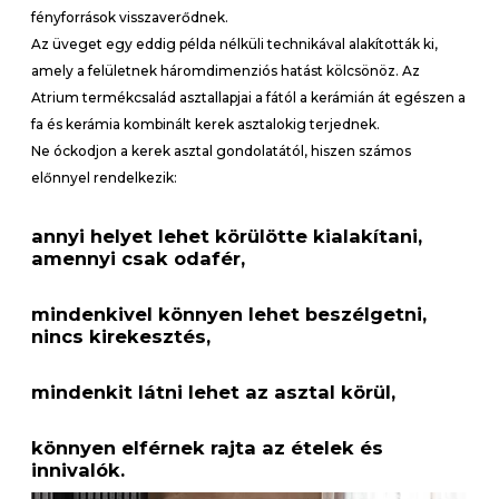
fényforrások visszaverődnek.
Az üveget egy eddig példa nélküli technikával alakították ki,
amely a felületnek háromdimenziós hatást kölcsönöz. Az
Atrium termékcsalád asztallapjai a fától a kerámián át egészen a
fa és kerámia kombinált kerek asztalokig terjednek.
Ne óckodjon a kerek asztal gondolatától, hiszen számos
előnnyel rendelkezik:
annyi helyet lehet körülötte kialakítani,
amennyi csak odafér,
mindenkivel könnyen lehet beszélgetni,
nincs kirekesztés,
mindenkit látni lehet az asztal körül,
könnyen elférnek rajta az ételek és
innivalók.