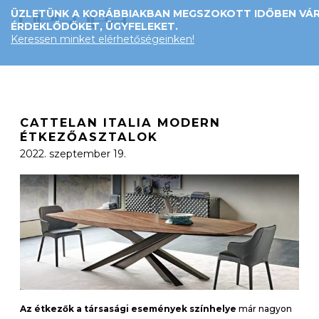
ÜZLETÜNK A KORÁBBIAKBAN MEGSZOKOTT IDŐBEN VÁR
ÉRDEKLŐDŐKET, ÜGYFELEKET.
Keressen minket elérhetőségeinken!
CATTELAN ITALIA MODERN
ÉTKEZŐASZTALOK
2022. szeptember 19.
Az étkezők a társasági események színhelye
már nagyon