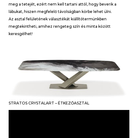
meg a tetejét, ezért nem kell tartani attól, hogy beverik a
lábukat, hiszen megfelelő távolságban körbe lehet ülni.
Az asztal felületének választékát kiállítótermünkben
megtekintheti, amihez rengeteg szín és minta között
keresgélhet!
STRATOS CRYSTALART – ÉTKEZŐASZTAL