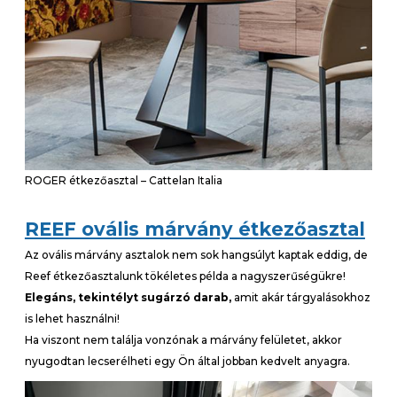
ROGER étkezőasztal – Cattelan Italia
REEF ovális márvány étkezőasztal
Az ovális márvány asztalok nem sok hangsúlyt kaptak eddig, de
Reef étkezőasztalunk tökéletes példa a nagyszerűségükre!
Elegáns, tekintélyt sugárzó darab,
amit akár tárgyalásokhoz
is lehet használni!
Ha viszont nem találja vonzónak a márvány felületet, akkor
nyugodtan lecserélheti egy Ön által jobban kedvelt anyagra.