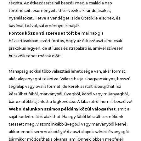
régóta. Az étkezőasztalnál beszéli meg a család a nap
történéseit, eseményeit, itt tervezik a kirándulásokat,
nyaralásokat, illetve a vendéget is ide ültetik le elsőnek, és
kávéval, teával, süteménnyel kínálják.
Fontos központi szerepet tölt be
mai napig a
háztartásokban, ezért fontos, hogy az étkezőasztal ne csak
praktikus legyen, de stílusos és strapabíró is, amivel szívesen
büszkélkedhet mások előtt.
Manapság sokkal több választási lehetősége van, akár formát,
akár alapanyagot tekintve. Választhatja a hagyományos, hosszú
téglalap vagy ovális formát, de kerek asztalt is beújíthat. Ez
készülhet fából, márványból, üvegből, kőből vagy műanyagból,
bár ez utóbbi ajánlott a legkevésbé. A lábazatról nem is beszélve!
Weboldalunkon számos példány közül válogathat
, amit a
saját kedvére át is alakíthat. Ha egy fából készült termékünk
tetszett meg, viszont inkább üvegből vagy márványból kérné,
akkor ennek semmi akadálya! Az asztallapok színeit és anyagát
bármikor módosíthatja olyanra, ami Önnek jobban megfelel!