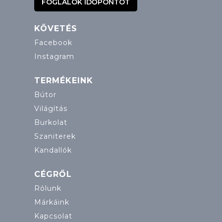
FOGLALOK IDŐPONTOT
KÖVETÉS
Facebook
Instagram
TERMÉKEINK
Bútor
Világítás
Burkolat
Szaniterek
Kandallók
CÉGRŐL
Rólunk
Márkáink
Kapcsolat