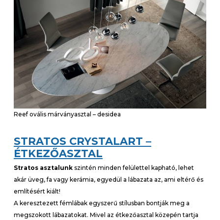
Reef ovális márványasztal – desidea
STRATOS CRYSTALART –
ÉTKEZŐASZTAL
Stratos asztalunk
szintén minden felülettel kapható, lehet
akár üveg, fa vagy kerámia, egyedül a lábazata az, ami eltérő és
említésért kiált!
A keresztezett fémlábak egyszerű stílusban bontják meg a
megszokott lábazatokat. Mivel az étkezőasztal közepén tartja