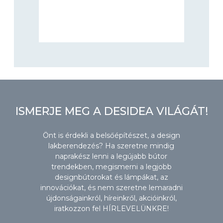
ISMERJE MEG A DESIDEA VILÁGÁT!
Önt is érdekli a belsőépítészet, a design
lakberendezés? Ha szeretne mindig
naprakész lenni a legújabb bútor
trendekben, megismerni a legjobb
designbútorokat és lámpákat, az
innovációkat, és nem szeretne lemaradni
újdonságainkról, híreinkről, akcióinkról,
iratkozzon fel HÍRLEVELÜNKRE!