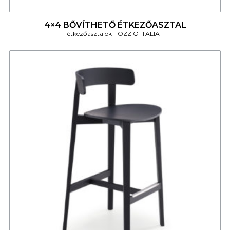
4
4×4 BŐVÍTHETŐ ÉTKEZŐASZTAL
étkezőasztalok
OZZIO ITALIA