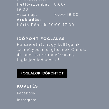
Hétfő-szombat: 10:00-
19:
Vasárnap: 10:00-18:00
Árukiadás:
Hétfő-Péntek: 10:00-17:00
IDŐPONT FOGLALÁS
Ha szeretné, hogy kollégáink
személyesen segítsenek Önnek,
de nem szeretne várkozni,
foglaljon időpontot!
FOGLALOK IDŐPONTOT
KÖVETÉS
Facebook
Instagram