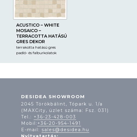
ACUSTICO – WHITE
MOSAICO –
TERRACOTTA HATÁSÚ
GRES DEKOR
terrakotta hatású gres
padló- és falburkolatok
DESIDEA SHOWROOM
2045 Törökbálint, Tópark u. 1/a
(MAXCity, üzlet száma: Fsz. 031)
Tel.:
+36-23-428-003
Mobil:
+36-20-954-1491
E-mail:
sales@desidea.hu
Nyitvatartás: