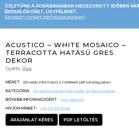
ÜZLETÜNK A KORÁBBIAKBAN MEGSZOKOTT IDŐBEN VÁR
ÉRDEKLŐDŐKET, ÜGYFELEKET.
Keressen minket elérhetőségeinken!
ACUSTICO – WHITE MOSAICO –
TERRACOTTA HATÁSÚ GRES
DEKOR
Gyártó:
Viva
MÉRET:
Bővebb információ a mellékelt pdf katalógusban
KATEGÓRIA:
Terrakotta hatású gres padló- és falburkolatok
BŐVEBB INFORMÁCIÓÉRT:
Írjon nekünk!
HÍVJON MINKET:
+36-70-615-9948
ÁRAJÁNLAT KÉRÉS
PDF LETÖLTÉS