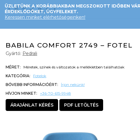
ÜZLETÜNK A KORÁBBIAKBAN MEGSZOKOTT IDŐBEN VÁR
ÉRDEKLŐDŐKET, ÜGYFELEKET.
Keressen minket elérhetőségeinken!
BABILA COMFORT 2749 – FOTEL
Gyártó:
Pedrali
MÉRET:
Méretek, színek és változatok a mellékletben találhatóak
KATEGÓRIA:
Fotelok
BŐVEBB INFORMÁCIÓÉRT:
Írjon nekünk!
HÍVJON MINKET:
+36-70-615-9948
ÁRAJÁNLAT KÉRÉS
PDF LETÖLTÉS