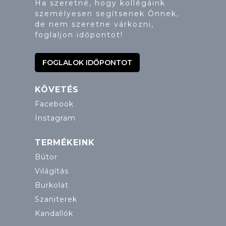
Ha szeretné, hogy kollégáink
személyesen segítsenek Önnek,
de nem szeretne várkozni,
foglaljon időpontot!
FOGLALOK IDŐPONTOT
KÖVETÉS
Facebook
Instagram
TERMÉKEINK
Bútor
Világítás
Burkolat
Szaniterek
Kandallók