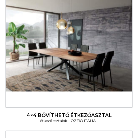
4
4×4 BŐVÍTHETŐ ÉTKEZŐASZTAL
étkezőasztalok
OZZIO ITALIA