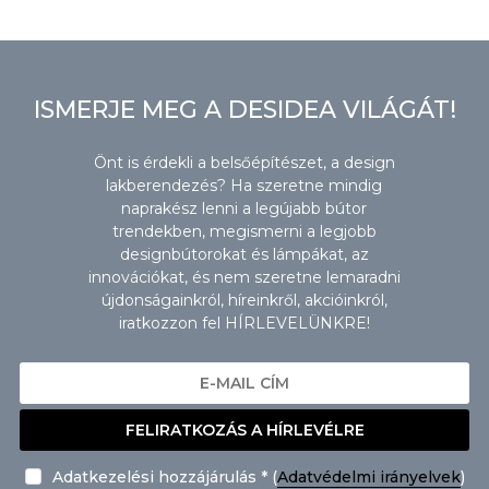
ISMERJE MEG A DESIDEA VILÁGÁT!
Önt is érdekli a belsőépítészet, a design
lakberendezés? Ha szeretne mindig
naprakész lenni a legújabb bútor
trendekben, megismerni a legjobb
designbútorokat és lámpákat, az
innovációkat, és nem szeretne lemaradni
újdonságainkról, híreinkről, akcióinkról,
iratkozzon fel HÍRLEVELÜNKRE!
FELIRATKOZÁS A HÍRLEVÉLRE
Adatkezelési hozzájárulás * (
Adatvédelmi irányelvek
)