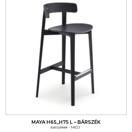
4
MAYA H65_H75 L – BÁRSZÉK
bárszékek
MIDJ