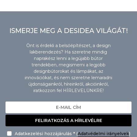
ISMERJE MEG A DESIDEA VILÁGÁT!
Önt is érdekli a belsőépítészet, a design
lakberendezés? Ha szeretne mindig
naprakész lenni a legújabb bútor
trendekben, megismerni a legjobb
designbútorokat és lámpákat, az
innovációkat, és nem szeretne lemaradni
újdonságainkról, híreinkről, akcióinkról,
iratkozzon fel HÍRLEVELÜNKRE!
FELIRATKOZÁS A HÍRLEVÉLRE
Adatkezelési hozzájárulás * (
Adatvédelmi irányelvek
)