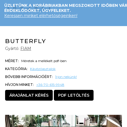
ÜZLETÜNK A KORÁBBIAKBAN MEGSZOKOTT IDŐBEN VÁR
ÉRDEKLŐDŐKET, ÜGYFELEKET.
Keressen minket elérhetőségeinken!
BUTTERFLY
Gyártó:
FIAM
MÉRET:
Méretek a mellékelt pdf-ben
KATEGÓRIA:
Kávézóasztalok
BŐVEBB INFORMÁCIÓÉRT:
Írjon nekünk!
HÍVJON MINKET:
+36-70-615-9948
ÁRAJÁNLAT KÉRÉS
PDF LETÖLTÉS