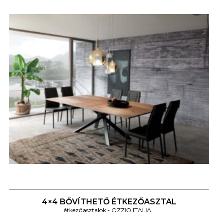
4
4×4 BŐVÍTHETŐ ÉTKEZŐASZTAL
étkezőasztalok
OZZIO ITALIA