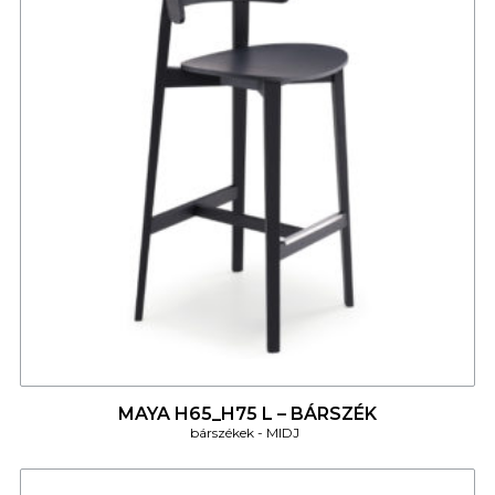
4
MAYA H65_H75 L – BÁRSZÉK
bárszékek
MIDJ