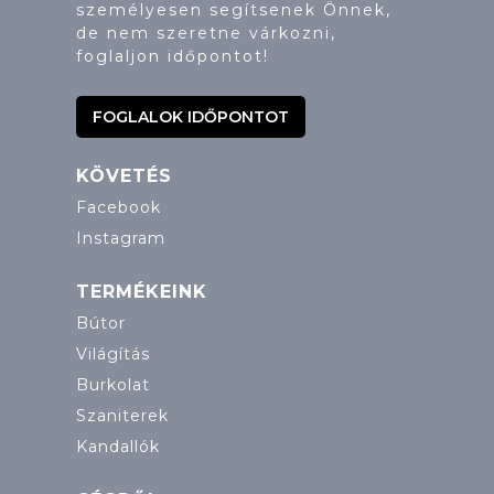
személyesen segítsenek Önnek,
de nem szeretne várkozni,
foglaljon időpontot!
FOGLALOK IDŐPONTOT
KÖVETÉS
Facebook
Instagram
TERMÉKEINK
Bútor
Világítás
Burkolat
Szaniterek
Kandallók