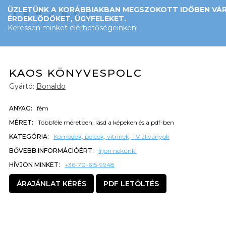
ÜZLETÜNK A KORÁBBIAKBAN MEGSZOKOTT IDŐBEN VÁR
ÉRDEKLŐDŐKET, ÜGYFELEKET.
Keressen minket elérhetőségeinken!
KAOS KÖNYVESPOLC
Gyártó:
Bonaldo
ANYAG:
fém
MÉRET:
Többféle méretben, lásd a képeken és a pdf-ben
KATEGÓRIA:
Komódok, polcok, vitrinek, TV állványok
BŐVEBB INFORMÁCIÓÉRT:
Írjon nekünk!
HÍVJON MINKET:
+36-70-615-9948
ÁRAJÁNLAT KÉRÉS
PDF LETÖLTÉS