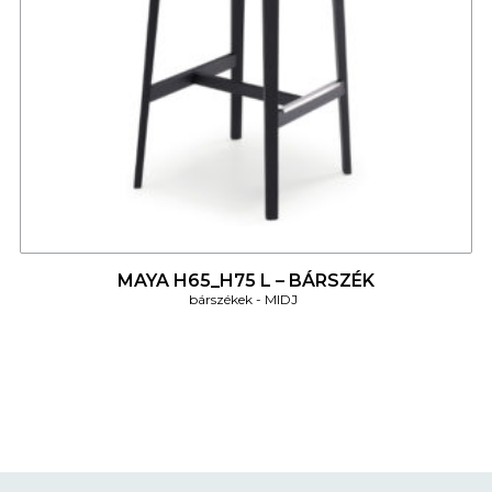
4
MAYA H65_H75 L – BÁRSZÉK
bárszékek
MIDJ