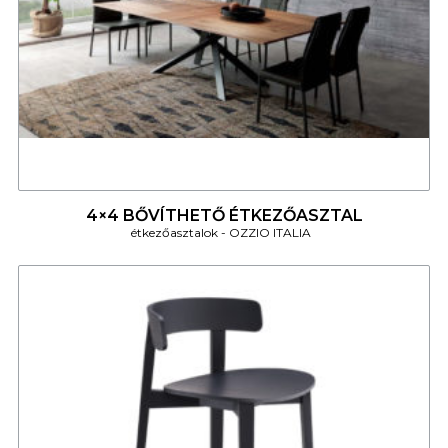
4
4×4 BŐVÍTHETŐ ÉTKEZŐASZTAL
étkezőasztalok
OZZIO ITALIA