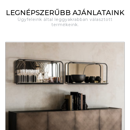
LEGNÉPSZERŰBB AJÁNLATAINK
Ügyfeleink által leggyakrabban választott
termékeink.