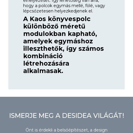
elhelyezését. Így lehetőség van arra,
hogy a polcok egymás mellé, fölé, vagy
lépcsőzetesen helyezkedjenek el.
A Kaos könyvespolc
különböző méretű
modulokban kapható,
amelyek egymáshoz
illeszthetők, így számos
kombináció
létrehozására
alkalmasak.
ISMERJE MEG A DESIDEA VILÁGÁT!
Önt is érdekli a belsőépítészet, a design