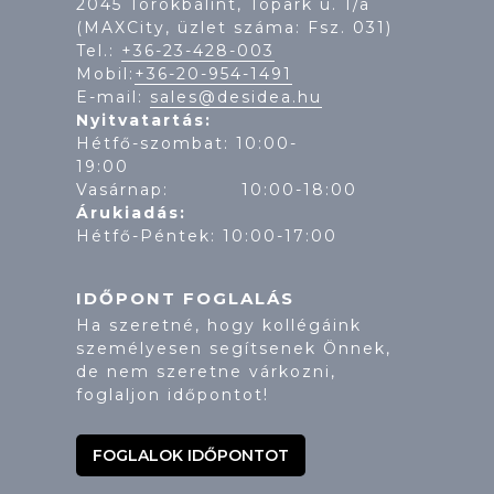
2045 Törökbálint, Tópark u. 1/a
(MAXCity, üzlet száma: Fsz. 031)
Tel.:
+36-23-428-003
Mobil:
+36-20-954-1491
E-mail:
sales@desidea.hu
Nyitvatartás:
Hétfő-szombat: 10:00-
19:
Vasárnap: 10:00-18:00
Árukiadás:
Hétfő-Péntek: 10:00-17:00
IDŐPONT FOGLALÁS
Ha szeretné, hogy kollégáink
személyesen segítsenek Önnek,
de nem szeretne várkozni,
foglaljon időpontot!
FOGLALOK IDŐPONTOT