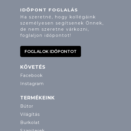
IDŐPONT FOGLALÁS
Ha szeretné, hogy kollégáink
személyesen segítsenek Önnek,
de nem szeretne várkozni,
foglaljon időpontot!
FOGLALOK IDŐPONTOT
KÖVETÉS
Facebook
Instagram
TERMÉKEINK
Bútor
Világítás
Burkolat
Szaniterek