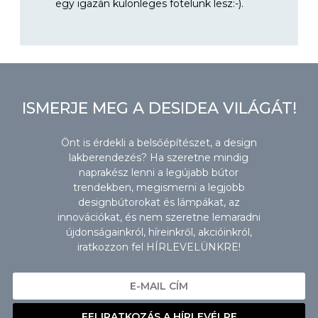
egy igazán különleges fotelünk lesz:-).
ISMERJE MEG A DESIDEA VILÁGÁT!
Önt is érdekli a belsőépítészet, a design
lakberendezés? Ha szeretne mindig
naprakész lenni a legújabb bútor
trendekben, megismerni a legjobb
designbútorokat és lámpákat, az
innovációkat, és nem szeretne lemaradni
újdonságainkról, híreinkről, akcióinkról,
iratkozzon fel HÍRLEVELÜNKRE!
FELIRATKOZÁS A HÍRLEVÉLRE