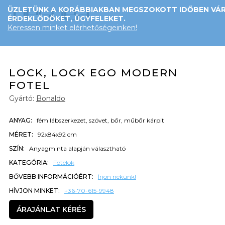
ÜZLETÜNK A KORÁBBIAKBAN MEGSZOKOTT IDŐBEN VÁR
ÉRDEKLŐDŐKET, ÜGYFELEKET.
Keressen minket elérhetőségeinken!
LOCK, LOCK EGO MODERN
FOTEL
Gyártó:
Bonaldo
ANYAG:
fém lábszerkezet, szövet, bőr, műbőr kárpit
MÉRET:
92x84x92 cm
SZÍN:
Anyagminta alapján választható
KATEGÓRIA:
Fotelok
BŐVEBB INFORMÁCIÓÉRT:
Írjon nekünk!
HÍVJON MINKET:
+36-70-615-9948
ÁRAJÁNLAT KÉRÉS