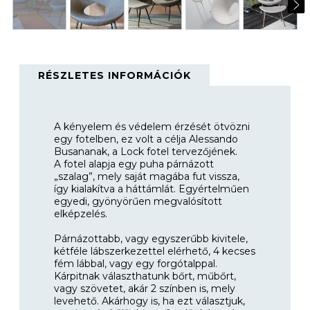
RÉSZLETES INFORMÁCIÓK
A kényelem és védelem érzését ötvözni
egy fotelben, ez volt a célja Alessando
Busananak, a Lock fotel tervezőjének.
A fotel alapja egy puha párnázott
„szalag”, mely saját magába fut vissza,
így kialakítva a háttámlát. Egyértelműen
egyedi, gyönyörűen megvalósított
elképzelés.
Párnázottabb, vagy egyszerűbb kivitele,
kétféle lábszerkezettel elérhető, 4 kecses
fém lábbal, vagy egy forgótalppal.
Kárpitnak választhatunk bőrt, műbőrt,
vagy szövetet, akár 2 színben is, mely
levehető. Akárhogy is, ha ezt választjuk,