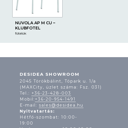
NUVOLA AP M CU –
KLUBFOTEL
fotelok
DESIDEA SHOWROOM
2045 Törökbálint, Tópark u. 1/a
(MAXCity, üzlet száma: Fsz. 031)
Tel.:
+36-23-428-003
Mobil:
+36-20-954-1491
E-mail:
sales@desidea.hu
Nyitvatartás:
Hétfő-szombat: 10:00-
19: