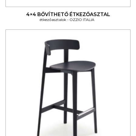
4
4×4 BŐVÍTHETŐ ÉTKEZŐASZTAL
étkezőasztalok
OZZIO ITALIA