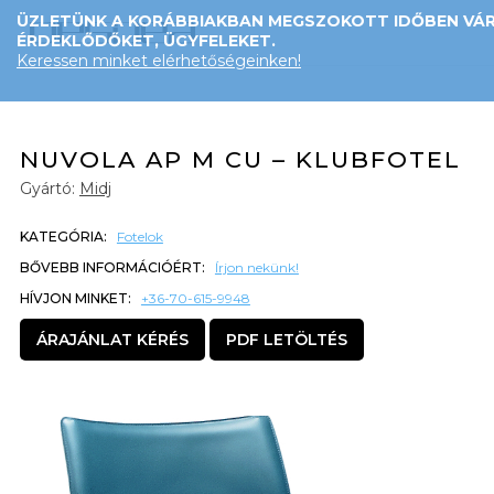
ÜZLETÜNK A KORÁBBIAKBAN MEGSZOKOTT IDŐBEN VÁR
ÉRDEKLŐDŐKET, ÜGYFELEKET.
Keressen minket elérhetőségeinken!
NUVOLA AP M CU – KLUBFOTEL
Gyártó:
Midj
KATEGÓRIA:
Fotelok
BŐVEBB INFORMÁCIÓÉRT:
Írjon nekünk!
HÍVJON MINKET:
+36-70-615-9948
ÁRAJÁNLAT KÉRÉS
PDF LETÖLTÉS