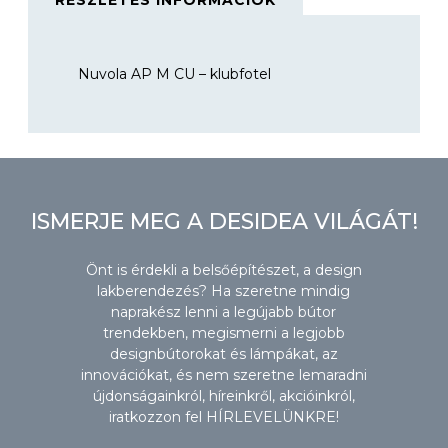
RÉSZLETES INFORMÁCIÓK
Nuvola AP M CU – klubfotel
ISMERJE MEG A DESIDEA VILÁGÁT!
Önt is érdekli a belsőépítészet, a design
lakberendezés? Ha szeretne mindig
naprakész lenni a legújabb bútor
trendekben, megismerni a legjobb
designbútorokat és lámpákat, az
innovációkat, és nem szeretne lemaradni
újdonságainkról, híreinkről, akcióinkról,
iratkozzon fel HÍRLEVELÜNKRE!