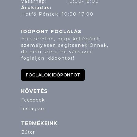
Vasárnap: 10:00-18:00
Árukiadás:
Hétfő-Péntek: 10:00-17:00
IDŐPONT FOGLALÁS
Ha szeretné, hogy kollégáink
személyesen segítsenek Önnek,
de nem szeretne várkozni,
foglaljon időpontot!
FOGLALOK IDŐPONTOT
KÖVETÉS
Facebook
Instagram
TERMÉKEINK
Bútor