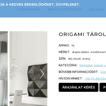
A A KEDVES ÉRDEKLŐDŐKET, ÜGYFELEKET.
TERMÉKEINK
BEMUTATÓTEREM
RÓLUNK
ORIGAMI TÁRO
ANYAG:
fa
MÉRET:
dupla oldalú: 44x61x44
SZÍN:
dió, ezüst, arany
KATEGÓRIA:
Komódok, polcok, v
BŐVEBB INFORMÁCIÓÉRT:
Írj
HÍVJON MINKET:
+36-70-615-99
ÁRAJÁNLAT KÉRÉS
P