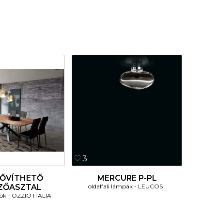
3
BŐVÍTHETŐ
MERCURE P-PL
ZŐASZTAL
oldalfali lámpák
LEUCOS
lok
OZZIO ITALIA