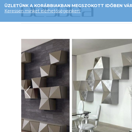
ÜZLETÜNK A KORÁBBIAKBAN MEGSZOKOTT IDŐBEN VÁRJ
Keressen minket elérhetőségeinken!