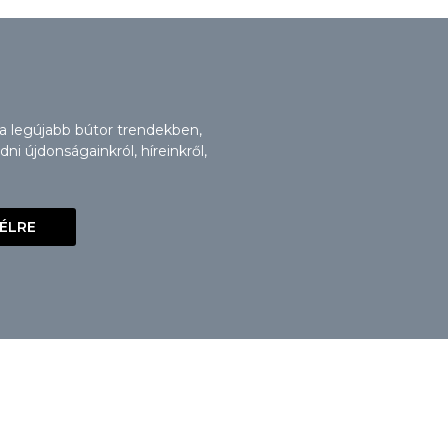
 a legújabb bútor trendekben,
i újdonságainkról, híreinkről,
VÉLRE