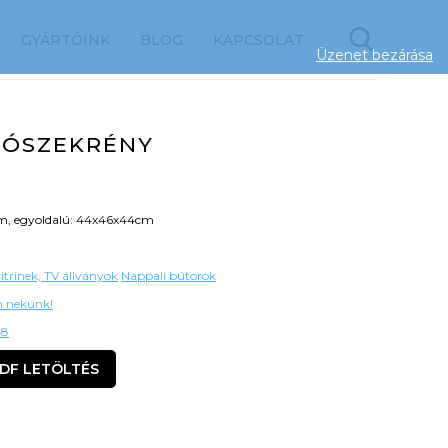
GYÁRTÓINK
BLOG
KAPCSOLAT
Üzenet bezárása
LÓSZEKRÉNY
cm, egyoldalú: 44x46x44cm
itrinek, TV állványok
Nappali bútorok
on nekünk!
48
DF LETÖLTÉS