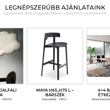
LEGNÉPSZERŰBB AJÁNLATAINK
Ügyfeleink által leggyakrabban választott termékeink.
4
4
DALFALI
MAYA H65_H75 L –
4×4 
A
BÁRSZÉK
ÉTKE
NEMO
bárszékek
MIDJ
étkezőaszta