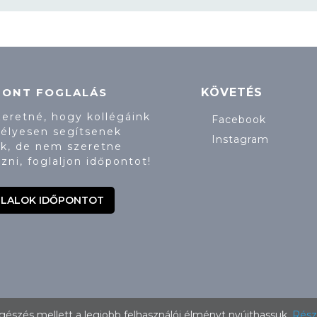
PONT FOGLALÁS
KÖVETÉS
zeretné, hogy kollégáink
Facebook
élyesen segítsenek
Instagram
k, de nem szeretne
zni, foglaljon időpontot!
LALOK IDŐPONTOT
00
észés mellett a legjobb felhasználói élményt nyújthassuk.
Rész