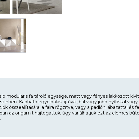
lo moduláris fa tároló egysége, matt vagy fényes lakkozott kivit
 színben. Kapható egyoldalas ajtóval, bal vagy jobb nyílással vagy
k összeállítására, a falra rögzítve, vagy a padlón lábazattal és 
 az origamit hajtogattuk, úgy variálhatjuk ezt az elemes bútort
.