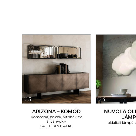
5
4
ARIZONA – KOMÓD
NUVOLA OL
komódok, polcok, vitrinek, tv
LÁMP
állványok
oldalfali lámpák
CATTELAN ITALIA