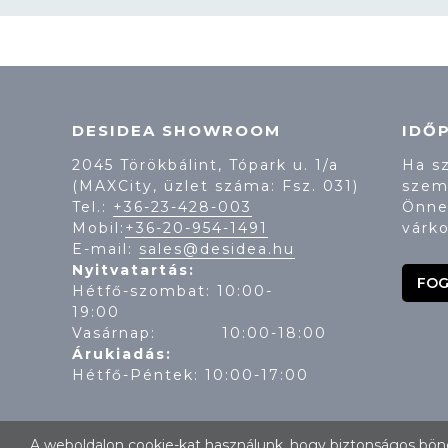
DESIDEA SHOWROOM
IDŐ
2045 Törökbálint, Tópark u. 1/a
Ha s
(MAXCity, üzlet száma: Fsz. 031)
szem
Tel.:
+36-23-428-003
Önne
Mobil:
+36-20-954-1491
várko
E-mail:
sales@desidea.hu
Nyitvatartás:
FOG
Hétfő-szombat: 10:00-
19:
Vasárnap: 10:00-18:00
Árukiadás:
Hétfő-Péntek: 10:00-17:00
A weboldalon cookie-kat használunk, hogy biztonságos böng