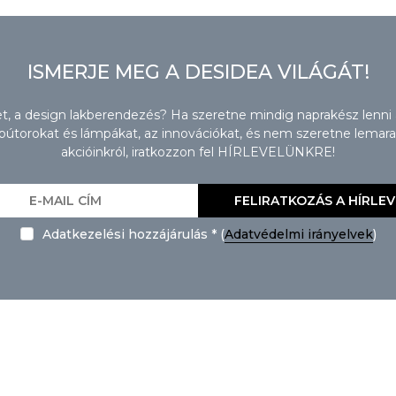
ISMERJE MEG A DESIDEA VILÁGÁT!
zet, a design lakberendezés? Ha szeretne mindig naprakész lenni
torokat és lámpákat, az innovációkat, és nem szeretne lemaradn
akcióinkról, iratkozzon fel HÍRLEVELÜNKRE!
FELIRATKOZÁS A HÍRLE
Adatkezelési hozzájárulás * (
Adatvédelmi irányelvek
)