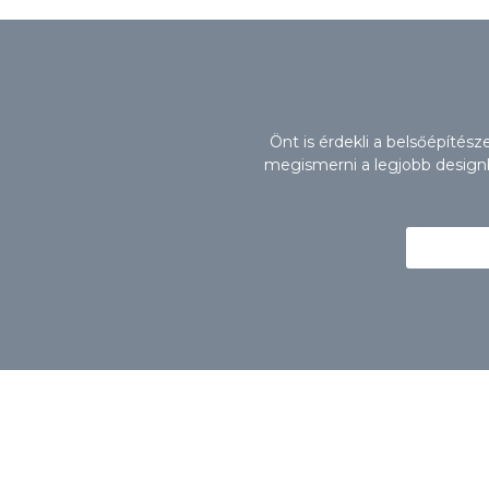
Önt is érdekli a belsőépítés
megismerni a legjobb designbú