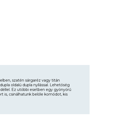
elben, szatén sárgaréz vagy titán
 dupla oldalú dupla nyílással. Lehetőség
fedéllel. Ez utóbbi esetben egy gyönyörű
 is, csinálhatunk belőle komódot, kis