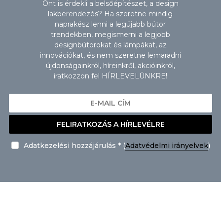
Önt is érdekli a belsőépítészet, a design
lakberendezés? Ha szeretne mindig
naprakész lenni a legújabb bútor
trendekben, megismerni a legjobb
designbútorokat és lámpákat, az
innovációkat, és nem szeretne lemaradni
újdonságainkról, híreinkről, akcióinkról,
iratkozzon fel HÍRLEVELÜNKRE!
FELIRATKOZÁS A HÍRLEVÉLRE
Adatkezelési hozzájárulás * (
Adatvédelmi irányelvek
)