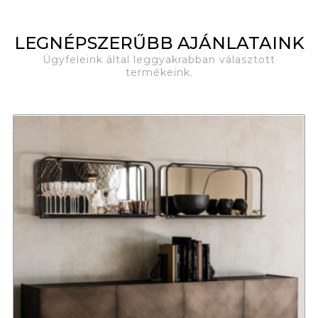
LEGNÉPSZERŰBB AJÁNLATAINK
Ügyfeleink által leggyakrabban választott
termékeink.