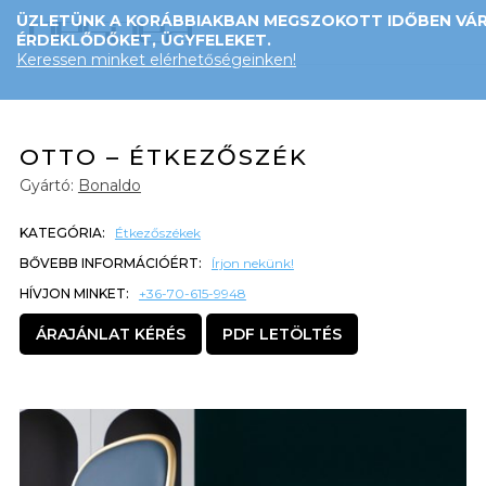
ÜZLETÜNK A KORÁBBIAKBAN MEGSZOKOTT IDŐBEN VÁR
ÉRDEKLŐDŐKET, ÜGYFELEKET.
Keressen minket elérhetőségeinken!
OTTO – ÉTKEZŐSZÉK
Gyártó:
Bonaldo
KATEGÓRIA:
Étkezőszékek
BŐVEBB INFORMÁCIÓÉRT:
Írjon nekünk!
HÍVJON MINKET:
+36-70-615-9948
ÁRAJÁNLAT KÉRÉS
PDF LETÖLTÉS