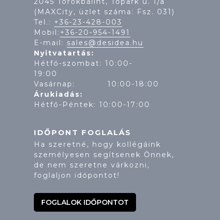
2045 Törökbálint, Tópark u. 1/a
(MAXCity, üzlet száma: Fsz. 031)
Tel.:
+36-23-428-003
Mobil:
+36-20-954-1491
E-mail:
sales@desidea.hu
Nyitvatartás:
Hétfő-szombat: 10:00-
19:
Vasárnap: 10:00-18:00
Árukiadás:
Hétfő-Péntek: 10:00-17:00
IDŐPONT FOGLALÁS
Ha szeretné, hogy kollégáink
személyesen segítsenek Önnek,
de nem szeretne várkozni,
foglaljon időpontot!
FOGLALOK IDŐPONTOT