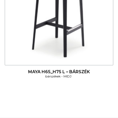
4
MAYA H65_H75 L – BÁRSZÉK
bárszékek
MIDJ