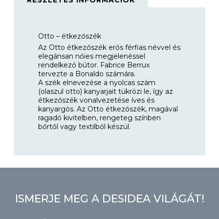
RÉSZLETES INFORMÁCIÓK
Otto – étkezőszék
Az Otto étkezőszék erős férfias névvel és
elegánsan nőies megjelenéssel
rendelkező bútor. Fabrice Berrux
tervezte a Bonaldo számára.
A szék elnevezése a nyolcas szám
(olaszul otto) kanyarjait tükrözi le, így az
étkezőszék vonalvezetése íves és
kanyargós.
Az Otto étkezőszék, magával
ragadó kivitelben, rengeteg színben
bőrtől vagy textilből készül.
ISMERJE MEG A DESIDEA VILÁGÁT!