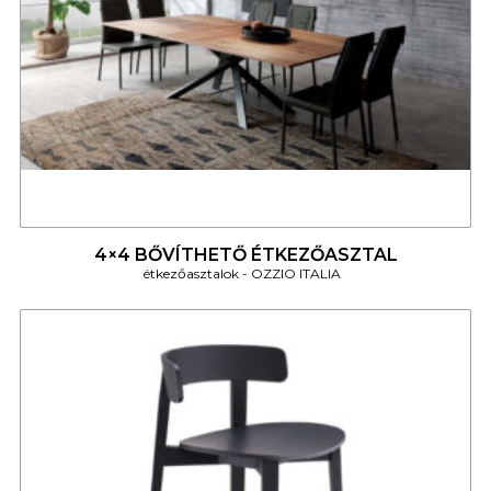
4
4×4 BŐVÍTHETŐ ÉTKEZŐASZTAL
étkezőasztalok
OZZIO ITALIA