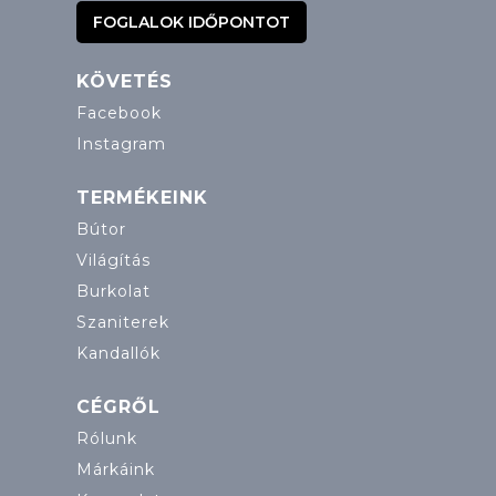
FOGLALOK IDŐPONTOT
KÖVETÉS
Facebook
Instagram
TERMÉKEINK
Bútor
Világítás
Burkolat
Szaniterek
Kandallók
CÉGRŐL
Rólunk
Márkáink