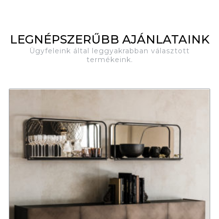
LEGNÉPSZERŰBB AJÁNLATAINK
Ügyfeleink által leggyakrabban választott
termékeink.