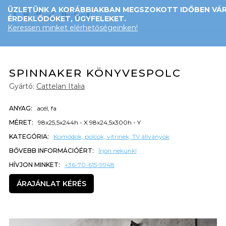
ÜZLETÜNK A KORÁBBIAKBAN MEGSZOKOTT IDŐBEN VÁR
ÉRDEKLŐDŐKET, ÜGYFELEKET.
Keressen minket elérhetőségeinken!
SPINNAKER KÖNYVESPOLC
Gyártó:
Cattelan Italia
ANYAG:
acél, fa
MÉRET:
98x25,5x244h - X 98x24,5x300h - Y
KATEGÓRIA:
Komódok, polcok, vitrinek, TV állványok
BŐVEBB INFORMÁCIÓÉRT:
Írjon nekünk!
HÍVJON MINKET:
+36-70-615-9948
ÁRAJÁNLAT KÉRÉS