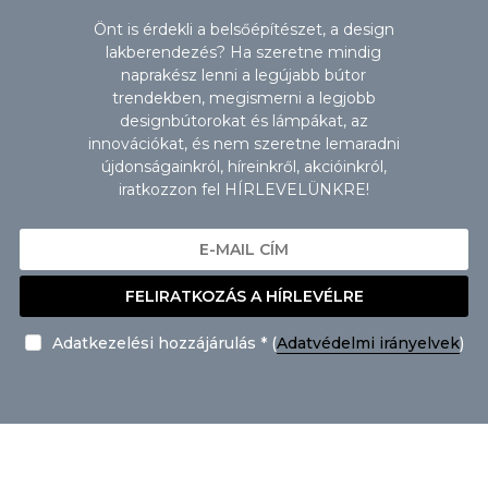
Önt is érdekli a belsőépítészet, a design
lakberendezés? Ha szeretne mindig
naprakész lenni a legújabb bútor
trendekben, megismerni a legjobb
designbútorokat és lámpákat, az
innovációkat, és nem szeretne lemaradni
újdonságainkról, híreinkről, akcióinkról,
iratkozzon fel HÍRLEVELÜNKRE!
FELIRATKOZÁS A HÍRLEVÉLRE
Adatkezelési hozzájárulás * (
Adatvédelmi irányelvek
)