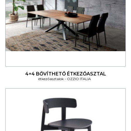
4
4×4 BŐVÍTHETŐ ÉTKEZŐASZTAL
étkezőasztalok
OZZIO ITALIA