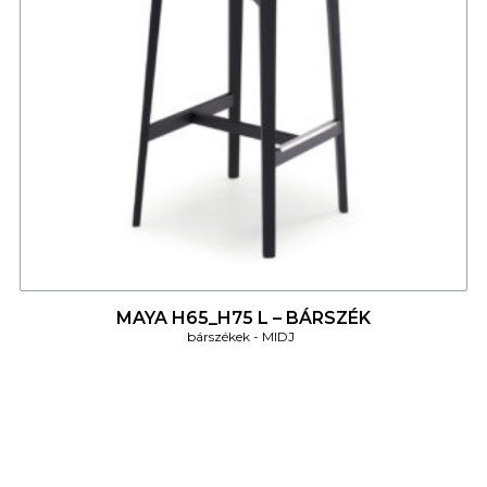
4
MAYA H65_H75 L – BÁRSZÉK
bárszékek
MIDJ