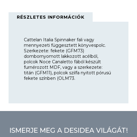
RÉSZLETES INFORMÁCIÓK
Cattelan Italia Spinnaker f
ali vagy
mennyezeti függesztett könyvespolc.
Szerkezete: fekete (GFM73)
dombornyomott lakkozott acélból,
polcok Noce Canaletto f
ából készült
furnérozott MDF, vagy
a szerkezete:
titán (GFM11), polcok szilfa nyitott pórusú
fekete színben (OLM73.
ISMERJE MEG A DESIDEA VILÁGÁT!