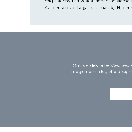
míg a könnyű árnyékok elegánsan kiemelik 
Az Iper sorozat tagjai hatalmasak, (H)Ip
Önt is érdekli a belsőépítés
megismerni a legjobb designbú