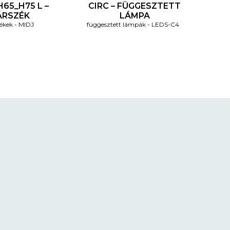
65_H75 L –
CIRC – FÜGGESZTETT
ÁRSZÉK
LÁMPA
ékek
MIDJ
függesztett lámpák
LEDS-C4