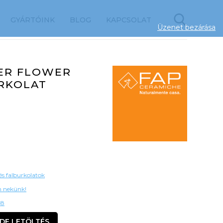
GYÁRTÓINK
BLOG
KAPCSOLAT
Üzenet bezárása
PER FLOWER
RKOLAT
és falburkolatok
on nekünk!
48
DF LETÖLTÉS