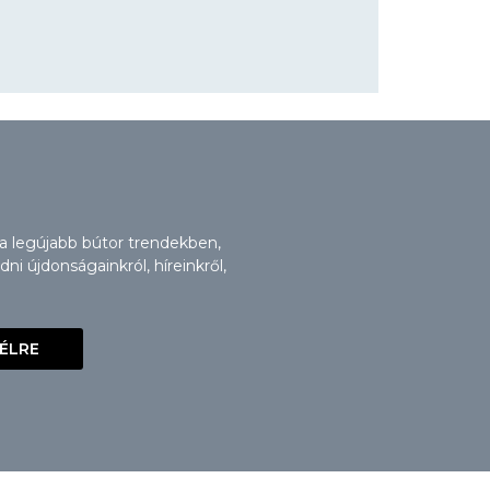
 a legújabb bútor trendekben,
i újdonságainkról, híreinkről,
VÉLRE