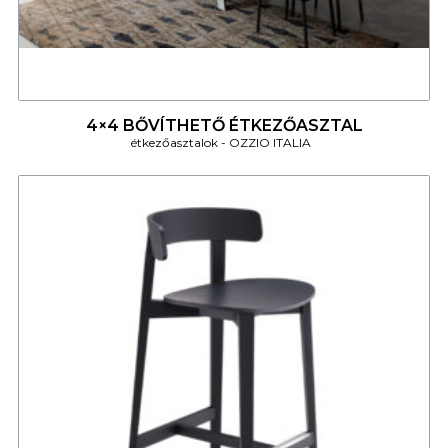
4
4×4 BŐVÍTHETŐ ÉTKEZŐASZTAL
étkezőasztalok
OZZIO ITALIA