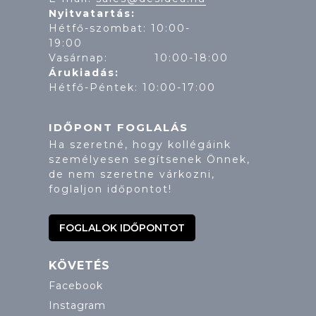
Nyitvatartás:
Hétfő-szombat: 10:00-
19:
Vasárnap: 10:00-18:00
Árukiadás:
Hétfő-Péntek: 10:00-17:00
IDŐPONT FOGLALÁS
Ha szeretné, hogy kollégáink
személyesen segítsenek Önnek,
de nem szeretne várkozni,
foglaljon időpontot!
FOGLALOK IDŐPONTOT
KÖVETÉS
Facebook
Instagram