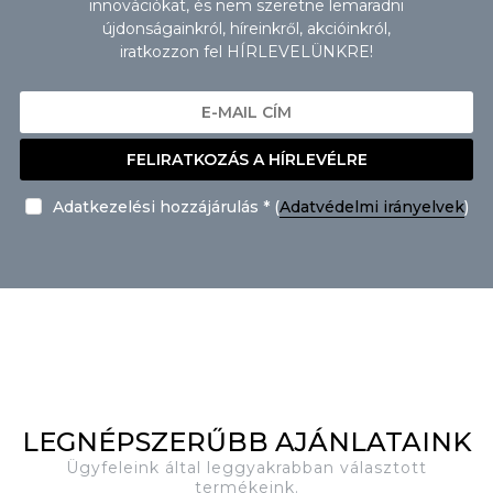
innovációkat, és nem szeretne lemaradni
újdonságainkról, híreinkről, akcióinkról,
iratkozzon fel HÍRLEVELÜNKRE!
FELIRATKOZÁS A HÍRLEVÉLRE
Adatkezelési hozzájárulás * (
Adatvédelmi irányelvek
)
LEGNÉPSZERŰBB AJÁNLATAINK
Ügyfeleink által leggyakrabban választott
termékeink.