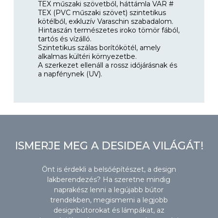
TEX műszaki szövetből, háttámla VAR #
TEX (PVC műszaki szövet) szintetikus
kötélből, exkluzív Varaschin szabadalom.
Hintaszán természetes iroko tömör fából,
tartós és vízálló.
Szintetikus szálas borítókötél, amely
alkalmas kültéri környezetbe.
A szerkezet ellenáll a rossz időjárásnak és
a napfénynek (UV).
ISMERJE MEG A DESIDEA VILÁGÁT!
Önt is érdekli a belsőépítészet, a design
lakberendezés? Ha szeretne mindig
naprakész lenni a legújabb bútor
trendekben, megismerni a legjobb
designbútorokat és lámpákat, az