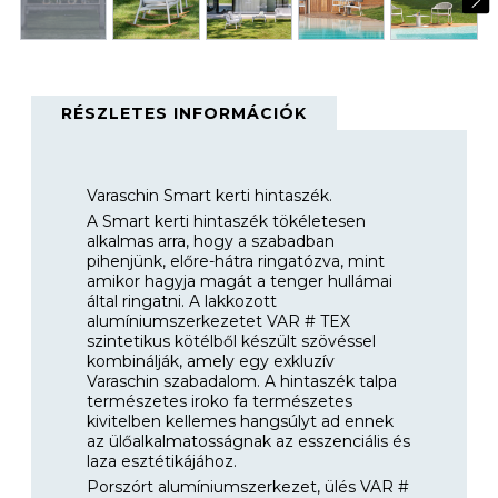
RÉSZLETES INFORMÁCIÓK
Varaschin Smart kerti hintaszék.
A Smart kerti hintaszék tökéletesen
alkalmas arra, hogy a szabadban
pihenjünk, előre-hátra ringatózva, mint
amikor hagyja magát a tenger hullámai
által ringatni. A lakkozott
alumíniumszerkezetet VAR # TEX
szintetikus kötélből készült szövéssel
kombinálják, amely egy exkluzív
Varaschin szabadalom. A hintaszék talpa
természetes iroko fa természetes
kivitelben kellemes hangsúlyt ad ennek
az ülőalkalmatosságnak az esszenciális és
laza esztétikájához.
Porszórt alumíniumszerkezet, ülés VAR #