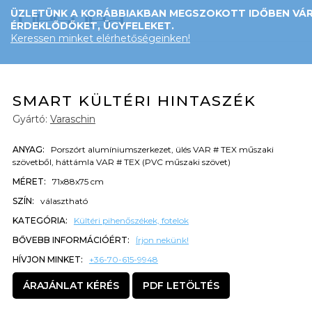
ÜZLETÜNK A KORÁBBIAKBAN MEGSZOKOTT IDŐBEN VÁR
ÉRDEKLŐDŐKET, ÜGYFELEKET.
Keressen minket elérhetőségeinken!
SMART KÜLTÉRI HINTASZÉK
Gyártó:
Varaschin
ANYAG:
Porszórt alumíniumszerkezet, ülés VAR # TEX műszaki
szövetből, háttámla VAR # TEX (PVC műszaki szövet)
MÉRET:
71x88x75 cm
SZÍN:
választható
KATEGÓRIA:
Kültéri pihenőszékek, fotelok
BŐVEBB INFORMÁCIÓÉRT:
Írjon nekünk!
HÍVJON MINKET:
+36-70-615-9948
ÁRAJÁNLAT KÉRÉS
PDF LETÖLTÉS