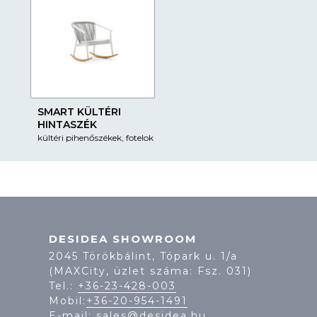
SMART KÜLTÉRI
HINTASZÉK
kültéri pihenőszékek, fotelok
DESIDEA SHOWROOM
2045 Törökbálint, Tópark u. 1/a
(MAXCity, üzlet száma: Fsz. 031)
Tel.:
+36-23-428-003
Mobil:
+36-20-954-1491
E-mail:
sales@desidea.hu