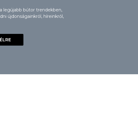
 a legújabb bútor trendekben,
i újdonságainkról, híreinkről,
VÉLRE