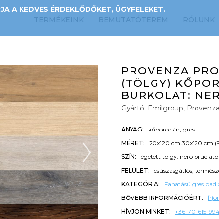
A A KEDVES ÉRDEKLŐDŐKET, ÜGYFELEKET.
TERMÉKEINK
BEMUTATÓTEREM
RÓLUNK
PROVENZA PRO
(TÖLGY) KŐPO
BURKOLAT: NE
Gyártó:
Emilgroup
,
Provenz
ANYAG:
kőporcelán, gres
MÉRET:
20x120 cm 30x120 cm (
SZÍN:
égetett tölgy: nero bruciato
FELÜLET:
csúszásgátlós, termész
KATEGÓRIA:
Fahatású gres padló
BŐVEBB INFORMÁCIÓÉRT:
Írj
HÍVJON MINKET:
+36-70-615-99