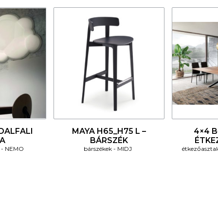
4
4
DALFALI
MAYA H65_H75 L –
4×4 
A
BÁRSZÉK
ÉTKE
NEMO
bárszékek
MIDJ
étkezőaszta