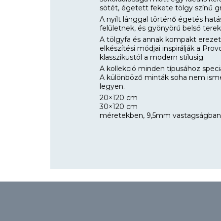
sötét, égetett fekete tölgy színű gr
A nyílt lánggal történő égetés hat
felületnek, és gyönyörű belső terek
A tölgyfa és annak kompakt erezetmi
elkészítési módjai inspirálják a Prov
klasszikustól a modern stílusig.
A kollekció minden típusához speci
A különböző minták soha nem ismé
legyen.
20×120 cm
30×120 cm
méretekben, 9,5mm vastagságban