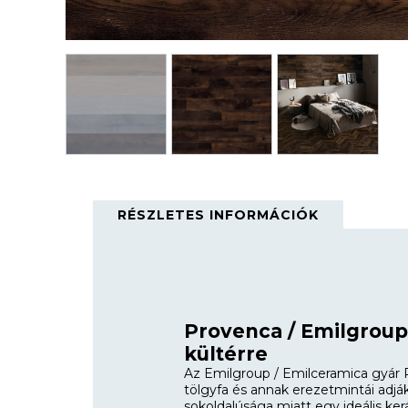
RÉSZLETES INFORMÁCIÓK
Provenca / Emilgroup:
kültérre
Az Emilgroup / Emilceramica gyár P
tölgyfa és annak erezetmintái adj
sokoldalúsága miatt egy ideális kerá