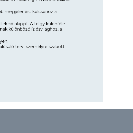
abb megjelenést kölcsönöz a
ekció alapját. A tölgy különféle
tanak különböző ízlésvilághoz, a
yen.
lósuló terv személyre szabott