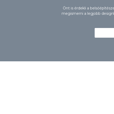
Önt is érdekli a belsőépítés
megismerni a legjobb designbú