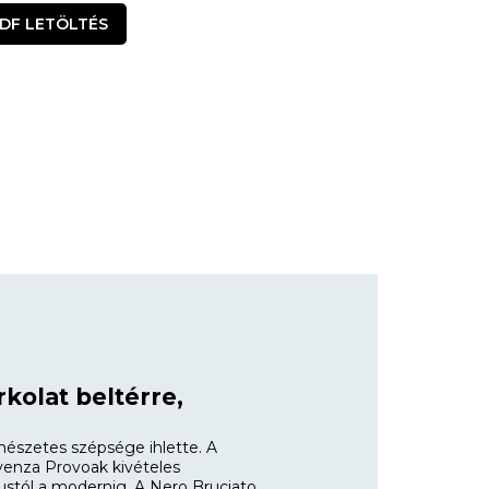
DF LETÖLTÉS
kolat beltérre,
mészetes szépsége ihlette. A
venza Provoak kivételes
ikustól a modernig. A Nero Bruciato