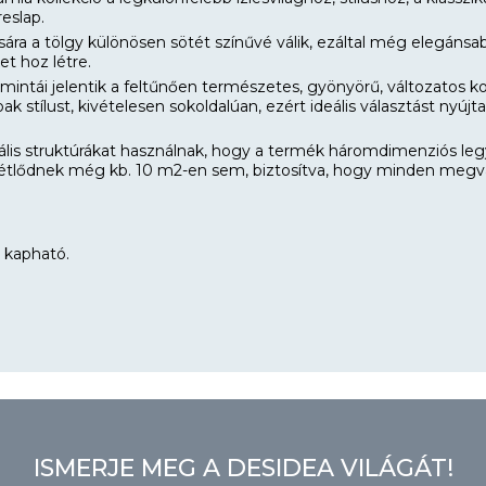
eslap.
ására a tölgy különösen sötét színűvé válik, ezáltal még elegáns
et hoz létre.
ntái jelentik a feltűnően természetes, gyönyörű, változatos koll
oak stílust, kivételesen sokoldalúan, ezért ideális választást nyúj
ális struktúrákat használnak, hogy a termék háromdimenziós leg
tlődnek még kb. 10 m2-en sem, biztosítva, hogy minden megva
 kapható.
ISMERJE MEG A DESIDEA VILÁGÁT!