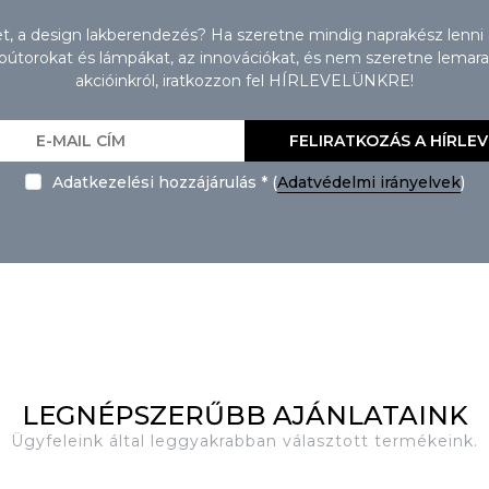
zet, a design lakberendezés? Ha szeretne mindig naprakész lenni
torokat és lámpákat, az innovációkat, és nem szeretne lemaradn
akcióinkról, iratkozzon fel HÍRLEVELÜNKRE!
FELIRATKOZÁS A HÍRLE
Adatkezelési hozzájárulás * (
Adatvédelmi irányelvek
)
LEGNÉPSZERŰBB AJÁNLATAINK
Ügyfeleink által leggyakrabban választott termékeink.