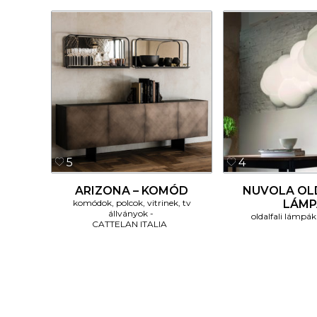
5
4
ARIZONA – KOMÓD
NUVOLA OL
komódok, polcok, vitrinek, tv
LÁMP
állványok
oldalfali lámpák
CATTELAN ITALIA