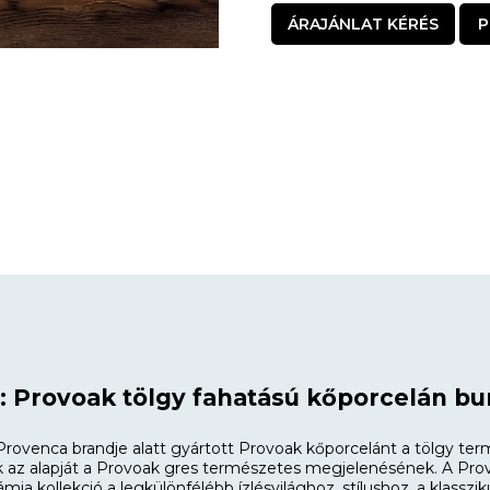
ÁRAJÁNLAT KÉRÉS
P
 Provoak tölgy fahatású kőporcelán bur
rovenca brandje alatt gyártott Provoak kőporcelánt a tölgy ter
ák az alapját a Provoak gres természetes megjelenésének. A Pro
mia kollekció a legkülönfélébb ízlésvilághoz, stílushoz, a klassz