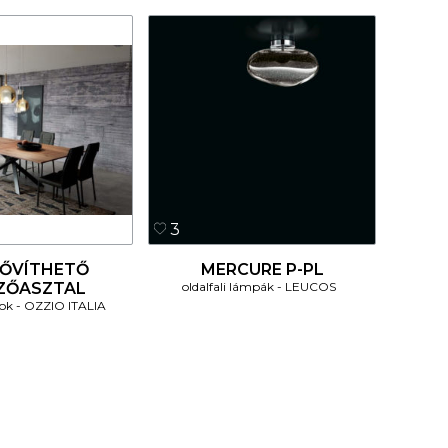
3
BŐVÍTHETŐ
MERCURE P-PL
ZŐASZTAL
oldalfali lámpák
LEUCOS
lok
OZZIO ITALIA