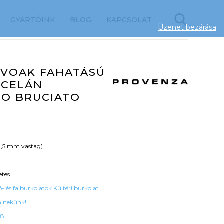
GYÁRTÓINK
BLOG
KAPCSOLAT
Üzenet bezárása
VOAK FAHATÁSÚ
RCELÁN
RO BRUCIATO
a
9,5 mm vastag)
etes
- és falburkolatok
Kültéri burkolat
on nekünk!
48