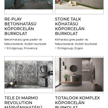
0
0
RE-PLAY
STONE TALK
BETONHATÁSÚ
KŐHATÁSÚ
KŐPORCELÁN
KŐPORCELÁN
BURKOLAT
BURKOLAT
Betonhatású gres padló- és
Kőhatású gres padló- és
falburkolatok
,
Kültéri burkolat
falburkolatok
,
Kültéri burkolat
,
,
Emilgroup
Provenza
Emilgroup
Ergon
0
0
TELE DI MARMO
TOTALOOK KOMPLEX
REVOLUTION
KŐPORCELÁN
MÁRVÁNYHATÁSÚ
BURKOLAT