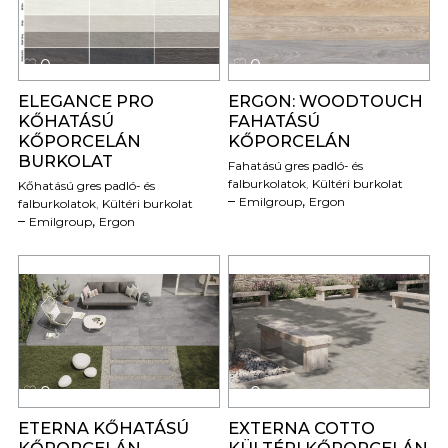
0
0
ELEGANCE PRO
ERGON: WOODTOUCH
KŐHATÁSÚ
FAHATÁSÚ
KŐPORCELÁN
KŐPORCELÁN
BURKOLAT
Fahatású gres padló- és
falburkolatok
,
Kültéri burkolat
Kőhatású gres padló- és
,
Emilgroup
Ergon
falburkolatok
,
Kültéri burkolat
,
Emilgroup
Ergon
0
0
ETERNA KŐHATÁSÚ
EXTERNA COTTO