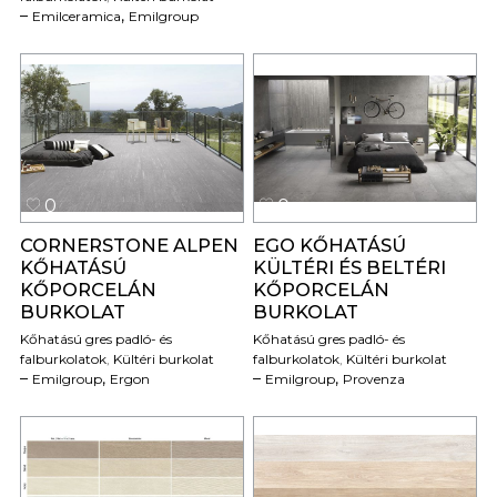
,
Emilceramica
Emilgroup
0
0
CORNERSTONE ALPEN
EGO KŐHATÁSÚ
KŐHATÁSÚ
KÜLTÉRI ÉS BELTÉRI
KŐPORCELÁN
KŐPORCELÁN
BURKOLAT
BURKOLAT
Kőhatású gres padló- és
Kőhatású gres padló- és
falburkolatok
,
Kültéri burkolat
falburkolatok
,
Kültéri burkolat
,
,
Emilgroup
Ergon
Emilgroup
Provenza