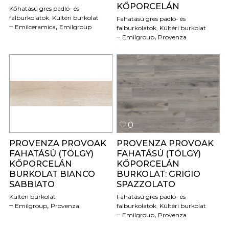
KŐPORCELÁN
Kőhatású gres padló- és
falburkolatok
,
Kültéri burkolat
Fahatású gres padló- és
,
Emilceramica
Emilgroup
falburkolatok
,
Kültéri burkolat
,
Emilgroup
Provenza
0
0
PROVENZA PROVOAK
PROVENZA PROVOAK
FAHATÁSÚ (TÖLGY)
FAHATÁSÚ (TÖLGY)
KŐPORCELÁN
KŐPORCELÁN
BURKOLAT BIANCO
BURKOLAT: GRIGIO
SABBIATO
SPAZZOLATO
Kültéri burkolat
Fahatású gres padló- és
,
Emilgroup
Provenza
falburkolatok
,
Kültéri burkolat
,
Emilgroup
Provenza