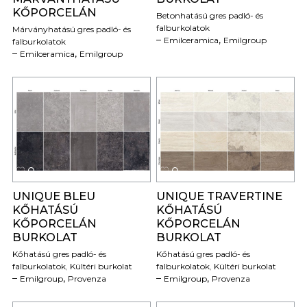
KŐPORCELÁN
Betonhatású gres padló- és
falburkolatok
Márványhatású gres padló- és
,
Emilceramica
Emilgroup
falburkolatok
,
Emilceramica
Emilgroup
0
0
UNIQUE BLEU
UNIQUE TRAVERTINE
KŐHATÁSÚ
KŐHATÁSÚ
KŐPORCELÁN
KŐPORCELÁN
BURKOLAT
BURKOLAT
Kőhatású gres padló- és
Kőhatású gres padló- és
falburkolatok
,
Kültéri burkolat
falburkolatok
,
Kültéri burkolat
,
,
Emilgroup
Provenza
Emilgroup
Provenza