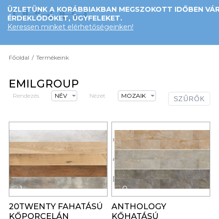
ÜZLETÜNK A KORÁBBIAKBAN MEGSZOKOTT IDŐBEN VÁR
ÉRDEKLŐDŐKET, ÜGYFELEKET.
Keressen minket elérhetőségeinken!
Főoldal
/
Termékeink
EMILGROUP
Rendezés
NÉV
Nézet
MOZAIK
SZŰRŐK
1
0
20TWENTY FAHATÁSÚ
ANTHOLOGY
KŐPORCELÁN
KŐHATÁSÚ