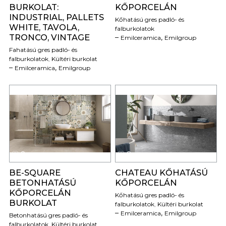
BURKOLAT:
KŐPORCELÁN
INDUSTRIAL, PALLETS
Kőhatású gres padló- és
WHITE, TAVOLA,
falburkolatok
TRONCO, VINTAGE
,
Emilceramica
Emilgroup
Fahatású gres padló- és
falburkolatok
,
Kültéri burkolat
,
Emilceramica
Emilgroup
0
0
BE-SQUARE
CHATEAU KŐHATÁSÚ
BETONHATÁSÚ
KŐPORCELÁN
KŐPORCELÁN
Kőhatású gres padló- és
BURKOLAT
falburkolatok
,
Kültéri burkolat
,
Emilceramica
Emilgroup
Betonhatású gres padló- és
falburkolatok
,
Kültéri burkolat