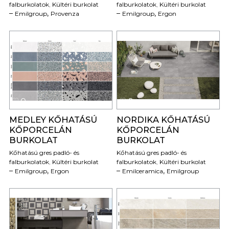
falburkolatok
,
Kültéri burkolat
falburkolatok
,
Kültéri burkolat
,
,
Emilgroup
Provenza
Emilgroup
Ergon
0
0
MEDLEY KŐHATÁSÚ
NORDIKA KŐHATÁSÚ
KŐPORCELÁN
KŐPORCELÁN
BURKOLAT
BURKOLAT
Kőhatású gres padló- és
Kőhatású gres padló- és
falburkolatok
,
Kültéri burkolat
falburkolatok
,
Kültéri burkolat
,
,
Emilgroup
Ergon
Emilceramica
Emilgroup