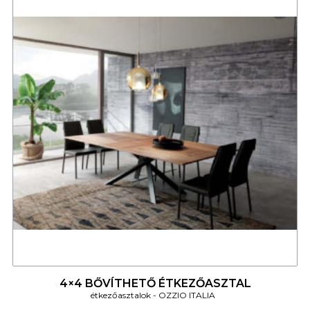
4
4×4 BŐVÍTHETŐ ÉTKEZŐASZTAL
étkezőasztalok
OZZIO ITALIA