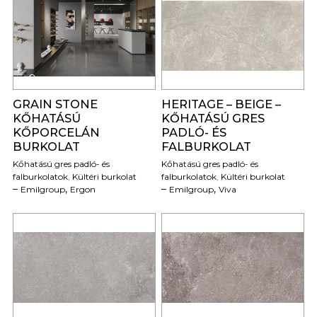
0
0
GRAIN STONE
HERITAGE – BEIGE –
KŐHATÁSÚ
KŐHATÁSÚ GRES
KŐPORCELÁN
PADLÓ- ÉS
BURKOLAT
FALBURKOLAT
Kőhatású gres padló- és
Kőhatású gres padló- és
falburkolatok
,
Kültéri burkolat
falburkolatok
,
Kültéri burkolat
,
,
Emilgroup
Ergon
Emilgroup
Viva
0
0