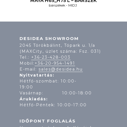
MAYA H65_H75 L – BÁRSZÉK
bárszékek
MIDJ
DESIDEA SHOWROOM
2045 Törökbálint, Tópark u. 1/a
(MAXCity, üzlet száma: Fsz. 031)
Tel.:
+36-23-428-003
Mobil:
+36-20-954-1491
E-mail:
sales@desidea.hu
Nyitvatartás:
Hétfő-szombat: 10:00-
19:
Vasárnap: 10:00-18:00
Árukiadás:
Hétfő-Péntek: 10:00-17:00
IDŐPONT FOGLALÁS