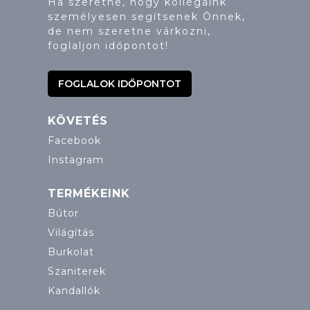
Ha szeretné, hogy kollégáink
személyesen segítsenek Önnek,
de nem szeretne várkozni,
foglaljon időpontot!
FOGLALOK IDŐPONTOT
KÖVETÉS
Facebook
Instagram
TERMÉKEINK
Bútor
Világítás
Burkolat
Szaniterek
Kandallók