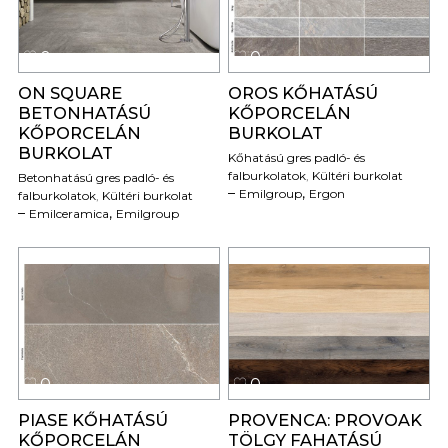
0
0
ON SQUARE
OROS KŐHATÁSÚ
BETONHATÁSÚ
KŐPORCELÁN
KŐPORCELÁN
BURKOLAT
BURKOLAT
Kőhatású gres padló- és
falburkolatok
,
Kültéri burkolat
Betonhatású gres padló- és
,
Emilgroup
Ergon
falburkolatok
,
Kültéri burkolat
,
Emilceramica
Emilgroup
0
0
PIASE KŐHATÁSÚ
PROVENCA: PROVOAK
KŐPORCELÁN
TÖLGY FAHATÁSÚ