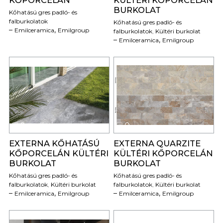
KŐPORCELÁN
KÜLTÉRI KŐPORCELÁN
BURKOLAT
Kőhatású gres padló- és
falburkolatok
Kőhatású gres padló- és
,
Emilceramica
Emilgroup
falburkolatok
,
Kültéri burkolat
,
Emilceramica
Emilgroup
0
0
EXTERNA KŐHATÁSÚ
EXTERNA QUARZITE
KŐPORCELÁN KÜLTÉRI
KÜLTÉRI KŐPORCELÁN
BURKOLAT
BURKOLAT
Kőhatású gres padló- és
Kőhatású gres padló- és
falburkolatok
,
Kültéri burkolat
falburkolatok
,
Kültéri burkolat
,
,
Emilceramica
Emilgroup
Emilceramica
Emilgroup